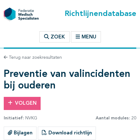
Richtlijnendatabase
t inhoudsopgave
ZOEK
MENU
n binnen deze richtlijn
Terug naar zoekresultaten
les openklappen
Preventie van valincidenten
bij ouderen
VOLGEN
Initiatief:
NVKG
Aantal modules:
20
Bijlagen
Download richtlijn