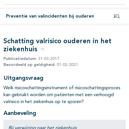
Preventie van valincidenten bij ouderen
Open i
Schatting valrisico ouderen in het
ziekenhuis
Opties
Publicatiedatum:
31-03-2017
Beoordeeld op geldigheid:
01-02-2021
Uitgangsvraag
Welk risicoschattingsinstrument of risicoschattingsproces
kan gebruikt worden om patiënten met een verhoogd
valrisico in het ziekenhuis op te sporen?
Aanbeveling
Bij verwijzing naar het ziekenhuis