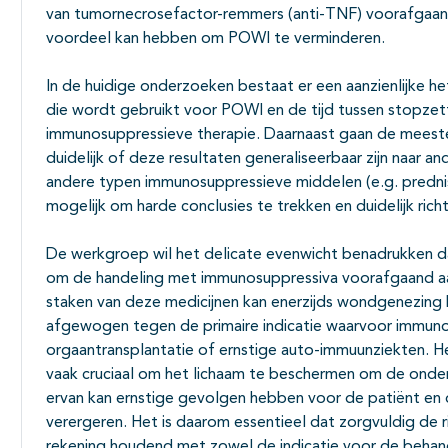
van tumornecrosefactor-remmers (anti-TNF) voorafgaand
voordeel kan hebben om POWI te verminderen.
In de huidige onderzoeken bestaat er een aanzienlijke he
die wordt gebruikt voor POWI en de tijd tussen stopzet
immunosuppressieve therapie. Daarnaast gaan de meeste 
duidelijk of deze resultaten generaliseerbaar zijn naar 
andere typen immunosuppressieve middelen (e.g. prednis
mogelijk om harde conclusies te trekken en duidelijk ric
De werkgroep wil het delicate evenwicht benadrukken d
om de handeling met immunosuppressiva voorafgaand aan
staken van deze medicijnen kan enerzijds wondgenezin
afgewogen tegen de primaire indicatie waarvoor immuno
orgaantransplantatie of ernstige auto-immuunziekten. 
vaak cruciaal om het lichaam te beschermen om de onder
ervan kan ernstige gevolgen hebben voor de patiënt e
verergeren. Het is daarom essentieel dat zorgvuldig de
rekening houdend met zowel de indicatie voor de behan