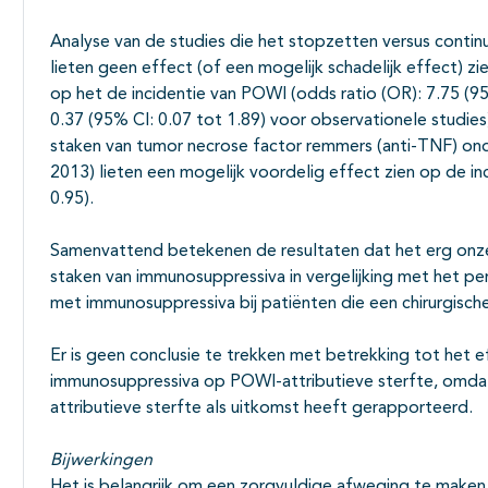
Analyse van de studies die het stopzetten versus cont
lieten geen effect (of een mogelijk schadelijk effect) 
op het de incidentie van POWI (odds ratio (OR): 7.75 (9
0.37 (95% CI: 0.07 tot 1.89) voor observationele studies
staken van tumor necrose factor remmers (anti-TNF) on
2013) lieten een mogelijk voordelig effect zien op de in
0.95).
Samenvattend betekenen de resultaten dat het erg onzek
staken van immunosuppressiva in vergelijking met het pe
met immunosuppressiva bij patiënten die een chirurgisch
Er is geen conclusie te trekken met betrekking tot het e
immunosuppressiva op POWI-attributieve sterfte, omda
attributieve sterfte als uitkomst heeft gerapporteerd.
Bijwerkingen
Het is belangrijk om een zorgvuldige afweging te maken 