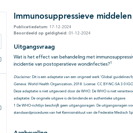
Immunosuppressieve middelen
Publicatiedatum:
17-12-2024
Beoordeeld op geldigheid:
01-12-2024
Uitgangsvraag
eken binnen deze richtlijn
Wat is het effect van behandeling met immunosuppressiv
1
incidentie van postoperatieve wondinfecties?
Alles openklappen
Disclaimer
: Dit is een adaptatie van een origineel werk ‘Global guidelines fo
Geneva: World Health Organization; 2018. License: CC BY-NC-SA 3.0 IGO.
Deze adaptatie is niet uitgevoerd door de WHO. De WHO is niet verantwo
adaptatie. De originele uitgave is de bindende en authentieke uitgave.
1 De WHO-richtlijn beschrijft geen uitgangsvragen. De uitgangsvragen v
standaardprocedures van het Kennisinstituut van de Federatie Medisch Spe
Subpagina's open- en dichtklappen