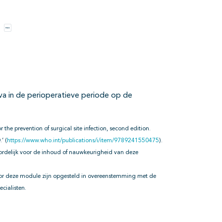
Opties
a in de perioperatieve periode op de
r the prevention of surgical site infection, second edition.
’ (
https://www.who.int/publications/i/item/9789241550475
).
ordelijk voor de inhoud of nauwkeurigheid van deze
oor deze module zijn opgesteld in overeenstemming met de
cialisten.