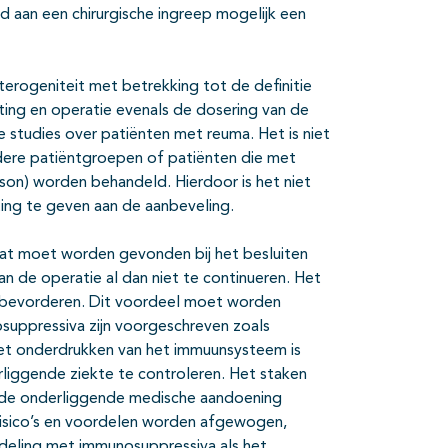
 aan een chirurgische ingreep mogelijk een
terogeniteit met betrekking tot de definitie
ting en operatie evenals de dosering van de
studies over patiënten met reuma. Het is niet
andere patiëntgroepen of patiënten die met
on) worden behandeld. Hierdoor is het niet
hting te geven aan de aanbeveling.
at moet worden gevonden bij het besluiten
 de operatie al dan niet te continueren. Het
g bevorderen. Dit voordeel moet worden
suppressiva zijn voorgeschreven zoals
Het onderdrukken van het immuunsysteem is
liggende ziekte te controleren. Het staken
n de onderliggende medische aandoening
 risico’s en voordelen worden afgewogen,
deling met immunosuppressiva als het