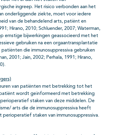
gische ingreep. Het risico verbonden aan het
an onderliggende ziekte, moet voor iedere
eid van de behandelend arts, patiënt en
 1991; Hirano, 2010; Schluender, 2007; Waterman,
op ernstige bijwerkingen geassocieerd met het
essieve gebruiken na een orgaantransplantatie
 bij patiënten die immunosuppressiva gebruiken
n, 2001; Jain, 2002; Perhala, 1991; Hirano,
0).
rgers)
euren van patiënten met betrekking tot het
e patiënt wordt geïnformeerd met betrekking
et perioperatief staken van deze middelen. De
isme/ arts die de immunosuppressiva heeft
et perioperatief staken van immunosuppressiva.