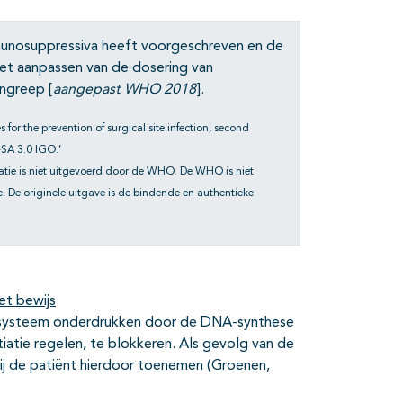
unosuppressiva heeft voorgeschreven en de
het aanpassen van de dosering van
ngreep [
aangepast WHO 2018
].
 for the prevention of surgical site infection, second
-SA 3.0 IGO.’
atie is niet uitgevoerd door de WHO. De WHO is niet
 De originele uitgave is de bindende en authentieke
et bewijs
nsysteem onderdrukken door de DNA-synthese
iatie regelen, te blokkeren. Als gevolg van de
ij de patiënt hierdoor toenemen (Groenen,