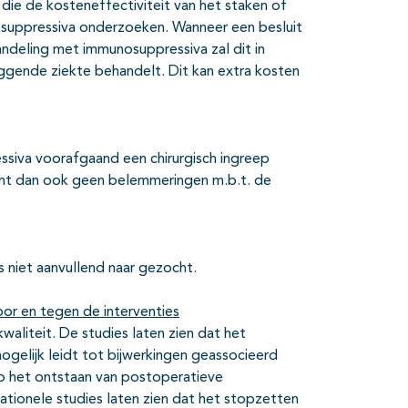
die de kosteneffectiviteit van het staken of
suppressiva onderzoeken. Wanneer een besluit
ndeling met immunosuppressiva zal dit in
ggende ziekte behandelt. Dit kan extra kosten
siva voorafgaand een chirurgisch ingreep
cht dan ook geen belemmeringen m.b.t. de
s niet aanvullend naar gezocht.
or en tegen de interventies
waliteit. De studies laten zien dat het
elijk leidt tot bijwerkingen geassocieerd
p het ontstaan van postoperatieve
ionele studies laten zien dat het stopzetten