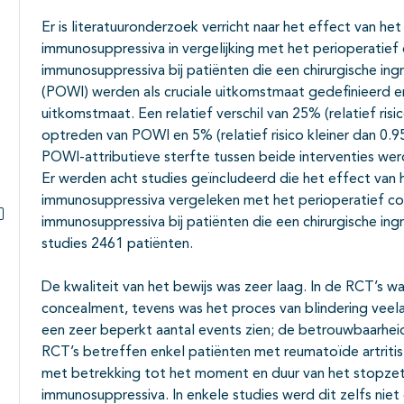
Er is literatuuronderzoek verricht naar het effect van h
immunosuppressiva in vergelijking met het perioperatie
immunosuppressiva bij patiënten die een chirurgische i
(POWI) werden als cruciale uitkomstmaat gedefinieerd en
uitkomstmaat. Een relatief verschil van 25% (relatief risi
optreden van POWI en 5% (relatief risico kleiner dan 0.9
POWI-attributieve sterfte tussen beide interventies werd
Er werden acht studies geïncludeerd die het effect van 
immunosuppressiva vergeleken met het perioperatief co
immunosuppressiva bij patiënten die een chirurgische in
Subpagina's open- en dichtklappen
studies 2461 patiënten.
De kwaliteit van het bewijs was zeer laag. In de RCT’s wa
concealment, tevens was het proces van blindering veelal
een zeer beperkt aantal events zien; de betrouwbaarheids
RCT’s betreffen enkel patiënten met reumatoïde artritis.
met betrekking tot het moment en duur van het stopze
immunosuppressiva. In enkele studies werd dit zelfs niet