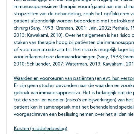
immunosuppressieve therapie voorafgaand aan een chirur
stopzetten van de behandeling, zoals het opflakkeren v
patiënt afzonderlijk worden beoordeeld met betrokkenh
chirurg (Sany, 1993; Grennan, 2001; Jain, 2002; Perhala,
2013; Kawakami, 2010). Over het algemeen is het risico 
staken van therapie hoog bij patiënten die immunosuppr
of voor reumatoïde artritis. Het risico is mogelijk lager
voor inflammatoire darmaandoeningen (Sany, 1993; Grenna
2010; Schluender, 2007; Waterman, 2013; Kawakami, 201
Waarden en voorkeuren van patiënten (en evt. hun verzo
Er zijn geen studies gevonden naar de waarden en voork
gebruik van immunosuppressiva. Het is belangrijk dat d
tot de voor- en nadelen (risico’s en bijwerkingen) van h
patiënt kan in samenspraak met het behandelend special
voorgeschreven een beslissing nemen over het al dan ni
Kosten (middelenbeslag)