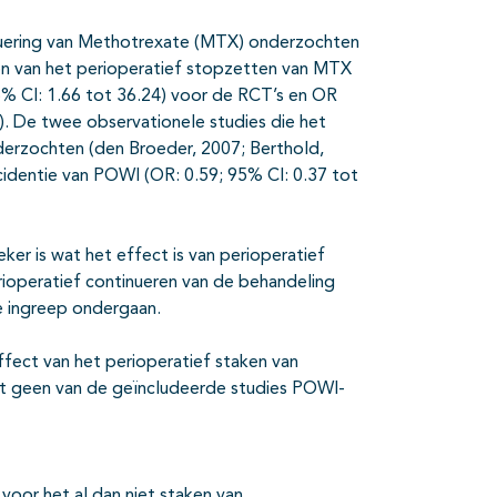
inuering van Methotrexate (MTX) onderzochten
zien van het perioperatief stopzetten van MTX
5% CI: 1.66 tot 36.24) voor de RCT’s en OR
). De twee observationele studies die het
derzochten (den Broeder, 2007; Berthold,
cidentie van POWI (OR: 0.59; 95% CI: 0.37 tot
er is wat het effect is van perioperatief
rioperatief continueren van de behandeling
e ingreep ondergaan.
ffect van het perioperatief staken van
t geen van de geïncludeerde studies POWI-
voor het al dan niet staken van