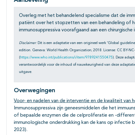
Aanbeveling
Overleg met het behandelend specialisme dat de imm
patiënt over het stopzetten van een behandeling of 
immunosuppressiva voorafgaand aan een chirurgische i
Disclaimer
: Dit is een adaptatie van een origineel werk ‘Global guidelines
edition. Geneva: World Health Organization; 2018. License: CC BY-NC
(
https://www.who.int/publications/i/item/9789241550475
). Deze adapt
verantwoordelijk voor de inhoud of nauwkeurigheid van deze adaptatie.
uitgave.
Overwegingen
Voor- en nadelen van de interventie en de kwaliteit van h
Immunosuppressiva zijn geneesmiddelen die het immuu
of bepaalde enzymen die de celproliferatie en -different
immunologische onderdrukking kan de kans op infectie b
2023).