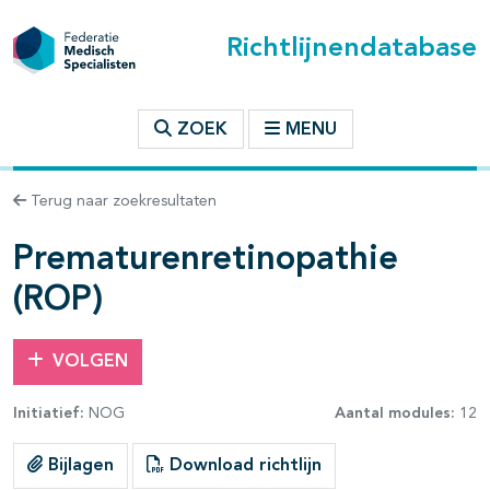
Richtlijnendatabase
t inhoudsopgave
ZOEK
MENU
n binnen deze richtlijn
Terug naar zoekresultaten
les openklappen
Prematurenretinopathie
(ROP)
VOLGEN
Initiatief:
NOG
Aantal modules:
12
Bijlagen
Download richtlijn