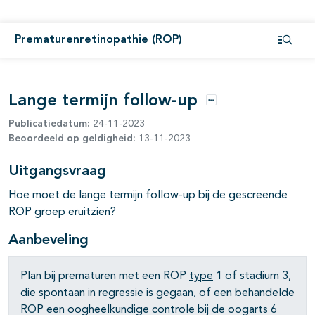
pagina's open- en dichtklappen
Prematurenretinopathie (ROP)
Open i
Lange termijn follow-up
Opties
Publicatiedatum:
24-11-2023
Beoordeeld op geldigheid:
13-11-2023
Uitgangsvraag
Hoe moet de lange termijn follow-up bij de gescreende
ROP groep eruitzien?
Aanbeveling
Plan bij prematuren met een ROP
type
1 of stadium 3,
die spontaan in regressie is gegaan, of een behandelde
ROP een oogheelkundige controle bij de oogarts 6