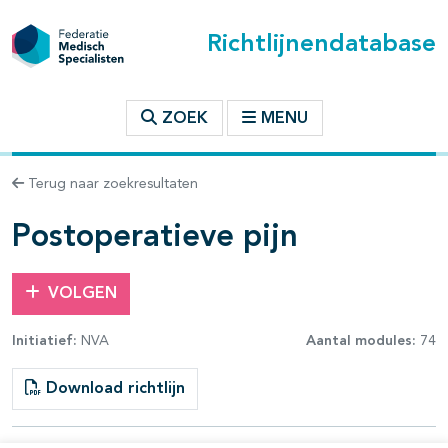
Richtlijnendatabase
t inhoudsopgave
ZOEK
MENU
n binnen deze richtlijn
Terug naar zoekresultaten
les openklappen
Postoperatieve pijn
VOLGEN
Initiatief:
NVA
Aantal modules:
74
pagina's open- en dichtklappen
Download richtlijn
pagina's open- en dichtklappen