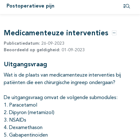
Postoperatieve pijn
pagina's open- en dichtklappen
Open i
Medicamenteuze interventies
pagina's open- en dichtklappen
Opties
Publicatiedatum:
26-09-2023
Beoordeeld op geldigheid:
01-09-2023
pagina's open- en dichtklappen
Uitgangsvraag
Wat is de plaats van medicamenteuze interventies bij
patiënten die een chirurgische ingreep ondergaan?
pagina's open- en dichtklappen
De uitgangsvraag omvat de volgende submodules:
1. Paracetamol
pagina's open- en dichtklappen
2. Dipyron (metamizol)
3. NSAIDs
4. Dexamethason
pagina's open- en dichtklappen
5. Gabapentinoïden