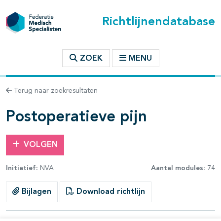
Richtlijnendatabase
t inhoudsopgave
ZOEK
MENU
n binnen deze richtlijn
Terug naar zoekresultaten
les openklappen
Postoperatieve pijn
VOLGEN
Initiatief:
NVA
Aantal modules:
74
pagina's open- en dichtklappen
Bijlagen
Download richtlijn
pagina's open- en dichtklappen