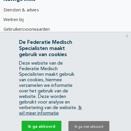
Diensten & advies
Werken bij
Gebruikersvoorwaarden
x
Privacyverklaring
De Federatie Medisch
Specialisten maakt
Contact
gebruik van cookies
Mercatorlaan 1200
Deze website van de
3528 BL Utrecht
Federatie Medisch
Specialisten maakt gebruik
van cookies, hiermee
(088) 505 34 34
verzamelen we informatie
info@richtlijnendatabase.nl
over het gebruik van de
website. Deze worden
gebruikt voor analyse en
YouTube
LinkedIn
verbetering van de website.
Ik
wil meer informatie
KvK Federatie Medisch Specialisten:
40483480
Ik ga akkoord
Ik ga niet akkoord