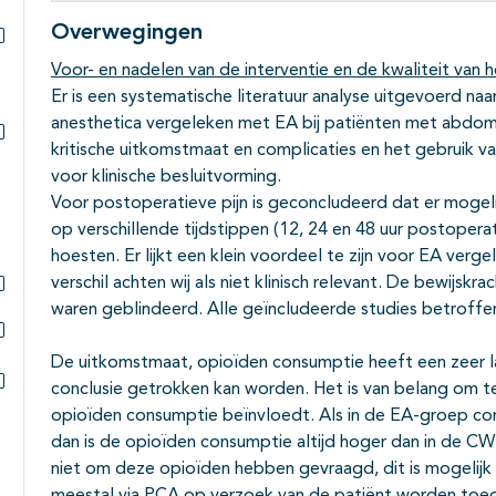
Overwegingen
Subpagina's open- en dichtklappen
Voor- en nadelen van de interventie en de kwaliteit van h
Er is een systematische literatuur analyse uitgevoerd naa
anesthetica vergeleken met EA bij patiënten met abdomin
kritische uitkomstmaat en complicaties en het gebruik 
Subpagina's open- en dichtklappen
voor klinische besluitvorming.
Voor postoperatieve pijn is geconcludeerd dat er mogeli
op verschillende tijdstippen (12, 24 en 48 uur postoperat
hoesten. Er lijkt een klein voordeel te zijn voor EA ver
verschil achten wij als niet klinisch relevant. De bewijskr
waren geblindeerd. Alle geïncludeerde studies betroffen
Subpagina's open- en dichtklappen
Subpagina's open- en dichtklappen
De uitkomstmaat, opioïden consumptie heeft een zeer 
conclusie getrokken kan worden. Het is van belang om te
Subpagina's open- en dichtklappen
opioïden consumptie beïnvloedt. Als in de EA-groep co
dan is de opioïden consumptie altijd hoger dan in de C
niet om deze opioïden hebben gevraagd, dit is mogelijk