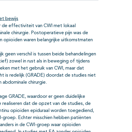
et bewijs
r de effectiviteit van CWI met lokaal
ale chirurgie. Postoperatieve pijn was de
van opioïden waren belangrijke uitkomstmaten
jk geen verschil is tussen beide behandelingen
ief) zowel in rust als in beweging of tijdens
geleken met het gebruik van CWI, maar dat
acht is redelijk (GRADE) doordat de studies niet
 abdominale chirurgie.
lage GRADE, waardoor er geen duidelijke
 realiseren dat de opzet van de studies, de
ntinu opioïden epiduraal worden toegediend,
WI-groep. Echter misschien hebben patiënten
 anders in de CWI-groep waar opioïden