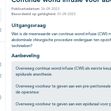
Continue wond infusie voor a
Publicatiedatum:
26-09-2023
Beoordeeld op geldigheid:
01-09-2023
eken binnen deze richtlijn
Uitgangsvraag
Wat is de meerwaarde van continue wond infusie (CWI) me
Alles openklappen
abdominale chirurgische procedure ondergaan ten opzich
technieken?
Aanbeveling
Overweeg continue wond infusie (CWI) als eerste keuz
Subpagina's open- en dichtklappen
epidurale anesthesie.
Subpagina's open- en dichtklappen
Overweeg voorkeur te geven aan een pre-peritoneale 
de operateur.
Subpagina's open- en dichtklappen
Overweeg voorkeur te geven aan een epiduraal voor pa