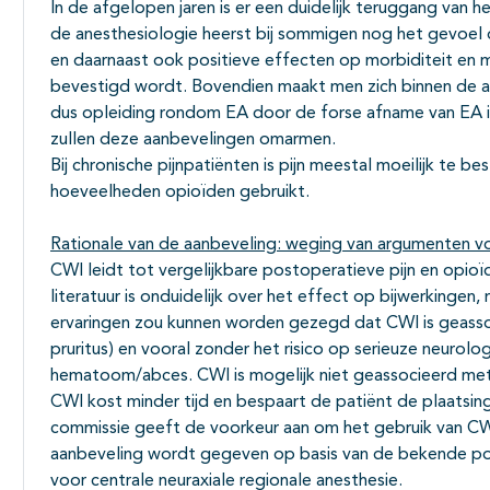
In de afgelopen jaren is er een duidelijk teruggang van h
de anesthesiologie heerst bij sommigen nog het gevoel 
en daarnaast ook positieve effecten op morbiditeit en mo
bevestigd wordt. Bovendien maakt men zich binnen de a
dus opleiding rondom EA door de forse afname van EA i
zullen deze aanbevelingen omarmen.
Bij chronische pijnpatiënten is pijn meestal moeilijk te b
hoeveelheden opioïden gebruikt.
Rationale van de aanbeveling: weging van argumenten vo
CWI leidt tot vergelijkbare postoperatieve pijn en opioï
literatuur is onduidelijk over het effect op bijwerkingen, 
ervaringen zou kunnen worden gezegd dat CWI is geasso
pruritus) en vooral zonder het risico op serieuze neurolo
hematoom/abces. CWI is mogelijk niet geassocieerd me
CWI kost minder tijd en bespaart de patiënt de plaatsi
commissie geeft de voorkeur aan om het gebruik van CW
aanbeveling wordt gegeven op basis van de bekende pot
voor centrale neuraxiale regionale anesthesie.