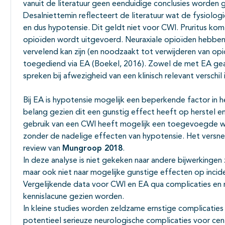
vanuit de literatuur geen eenduidige conclusies worden 
Desalniettemin reflecteert de literatuur wat de fysiolog
en dus hypotensie. Dit geldt niet voor CWI. Pruritus kom
opioïden wordt uitgevoerd. Neuraxiale opioïden hebben a
vervelend kan zijn (en noodzaakt tot verwijderen van op
toegediend via EA (Boekel, 2016). Zowel de met EA gea
spreken bij afwezigheid van een klinisch relevant verschil
Bij EA is hypotensie mogelijk een beperkende factor in het
belang gezien dit een gunstig effect heeft op herstel e
gebruik van een CWI heeft mogelijk een toegevoegde w
zonder de nadelige effecten van hypotensie. Het versn
review van
Mungroop 2018
.
In deze analyse is niet gekeken naar andere bijwerkingen 
maar ook niet naar mogelijke gunstige effecten op inci
Vergelijkende data voor CWI en EA qua complicaties en 
kennislacune gezien worden.
In kleine studies worden zeldzame ernstige complicatie
potentieel serieuze neurologische complicaties voor cen