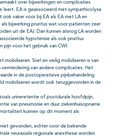
gemaakt over bijwerkingen en complicaties.
ie leert. EA is geassocieerd met sympathicolyse
t ook vaker voor bij EA als EA met LA en
ls bijwerking pruritus wat voor patiënten zeer
ioïden uit de EA). Dan kunnen alsnog LA worden
ssocieerde hypotensie als ook pruritus
 in pijn voor het gebruik van CWI.
 mobiliseren. Snel en veilig mobiliseren is van
n vermindering van andere complicaties. Het
aarde in de postoperatieve pijnbehandeling
eld mobiliseren wordt ook teruggevonden in de
zoals urineretentie of postdurale hoofdpijn,
dentie van pneumonie en duur ziekenhuisopname.
mortaliteit kunnen op dit moment als
s niet gevonden, echter voor de bekende
trale neuraxiale regionale anesthesie worden