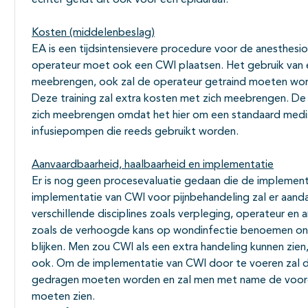
echter geldt dit ook voor een epiduraal.
Kosten (middelenbeslag)
EA is een tijdsintensievere procedure voor de anesthesi
operateur moet ook een CWI plaatsen. Het gebruik van e
meebrengen, ook zal de operateur getraind moeten wor
Deze training zal extra kosten met zich meebrengen. De
zich meebrengen omdat het hier om een standaard med
infusiepompen die reeds gebruikt worden.
Aanvaardbaarheid, haalbaarheid en implementatie
Er is nog geen procesevaluatie gedaan die de implementa
implementatie van CWI voor pijnbehandeling zal er aanda
verschillende disciplines zoals verpleging, operateur en 
zoals de verhoogde kans op wondinfectie benoemen onda
blijken. Men zou CWI als een extra handeling kunnen zien,
ook. Om de implementatie van CWI door te voeren zal di
gedragen moeten worden en zal men met name de voordel
moeten zien.