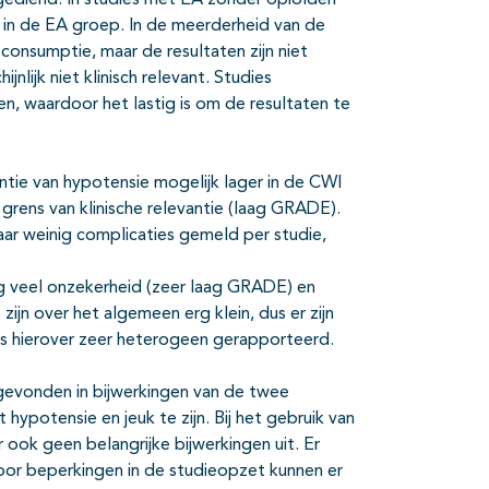
ediend. In studies met EA zonder opioïden
 in de EA groep. In de meerderheid van de
n consumptie, maar de resultaten zijn niet
jnlijk niet klinisch relevant. Studies
, waardoor het lastig is om de resultaten te
ntie van hypotensie mogelijk lager in de CWI
grens van klinische relevantie (laag GRADE).
maar weinig complicaties gemeld per studie,
erg veel onzekerheid (zeer laag GRADE) en
ijn over het algemeen erg klein, dus er zijn
is hierover zeer heterogeen gerapporteerd.
n gevonden in bijwerkingen van de twee
t hypotensie en jeuk te zijn. Bij het gebruik van
ook geen belangrijke bijwerkingen uit. Er
oor beperkingen in de studieopzet kunnen er