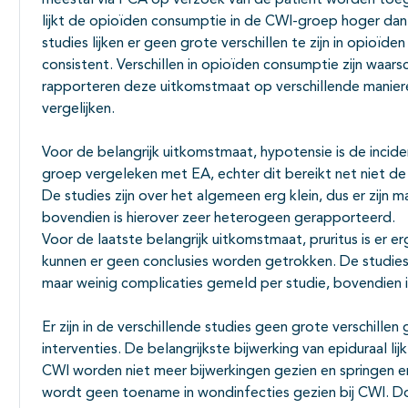
meestal via PCA op verzoek van de patiënt worden toeg
lijkt de opioïden consumptie in de CWI-groep hoger dan
studies lijken er geen grote verschillen te zijn in opioïde
consistent. Verschillen in opioïden consumptie zijn waarschi
rapporteren deze uitkomstmaat op verschillende manieren
vergelijken.
Voor de belangrijk uitkomstmaat, hypotensie is de incide
groep vergeleken met EA, echter dit bereikt net niet de 
De studies zijn over het algemeen erg klein, dus er zijn 
bovendien is hierover zeer heterogeen gerapporteerd.
Voor de laatste belangrijk uitkomstmaat, pruritus is er 
kunnen er geen conclusies worden getrokken. De studies z
maar weinig complicaties gemeld per studie, bovendien 
Er zijn in de verschillende studies geen grote verschille
interventies. De belangrijkste bijwerking van epiduraal lijk
CWI worden niet meer bijwerkingen gezien en springen er 
wordt geen toename in wondinfecties gezien bij CWI. D