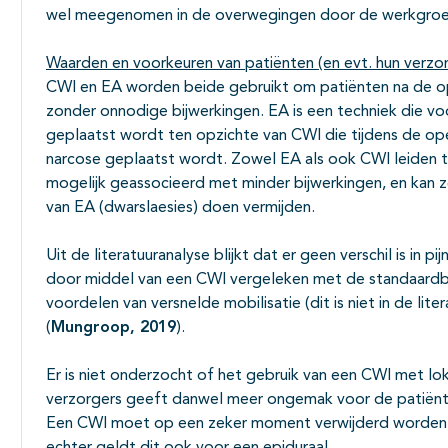
wel meegenomen in de overwegingen door de werkgroe
Waarden en voorkeuren van patiënten (en evt. hun verzo
CWI en EA worden beide gebruikt om patiënten na de op
zonder onnodige bijwerkingen. EA is een techniek die vo
geplaatst wordt ten opzichte van CWI die tijdens de ope
narcose geplaatst wordt. Zowel EA als ook CWI leiden to
mogelijk geassocieerd met minder bijwerkingen, en kan 
van EA (dwarslaesies) doen vermijden.
Uit de literatuuranalyse blijkt dat er geen verschil is in p
door middel van een CWI vergeleken met de standaardbeh
voordelen van versnelde mobilisatie (dit is niet in de li
(
Mungroop, 2019
).
Er is niet onderzocht of het gebruik van een CWI met lo
verzorgers geeft danwel meer ongemak voor de patiënt
Een CWI moet op een zeker moment verwijderd worden,