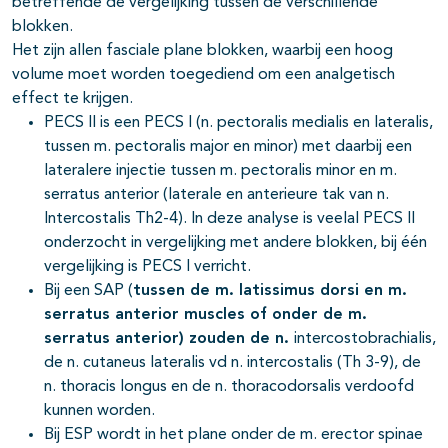
betreffende de vergelijking tussen de verschillende
blokken.
Het zijn allen fasciale plane blokken, waarbij een hoog
volume moet worden toegediend om een analgetisch
effect te krijgen.
PECS II is een PECS I (n. pectoralis medialis en lateralis,
tussen m. pectoralis major en minor) met daarbij een
lateralere injectie tussen m. pectoralis minor en m.
serratus anterior (laterale en anterieure tak van n.
Intercostalis Th2-4). In deze analyse is veelal PECS II
onderzocht in vergelijking met andere blokken, bij één
vergelijking is PECS I verricht.
Bij een SAP (
tussen de m. latissimus dorsi en m.
serratus anterior muscles of onder de m.
serratus anterior) zouden de n.
intercostobrachialis,
de n. cutaneus lateralis vd n. intercostalis (Th 3-9), de
n. thoracis longus en de n. thoracodorsalis verdoofd
kunnen worden.
Bij ESP wordt in het plane onder de m. erector spinae