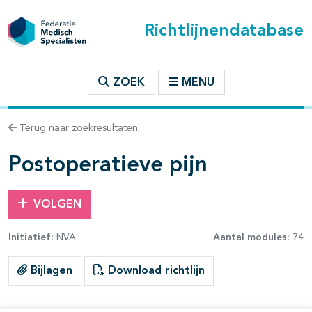
Richtlijnendatabase
t inhoudsopgave
ZOEK
MENU
n binnen deze richtlijn
Terug naar zoekresultaten
les openklappen
Postoperatieve pijn
VOLGEN
Initiatief:
NVA
Aantal modules:
74
pagina's open- en dichtklappen
Bijlagen
Download richtlijn
pagina's open- en dichtklappen