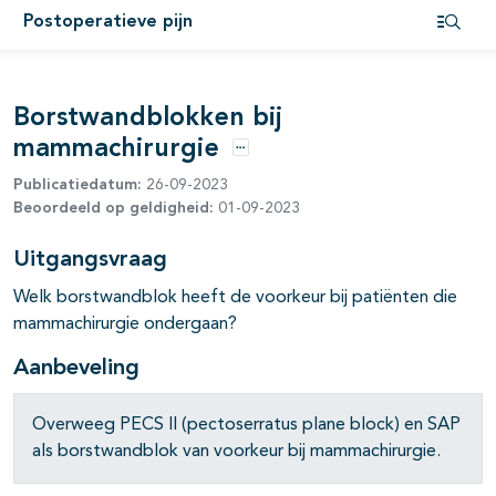
Postoperatieve pijn
pagina's open- en dichtklappen
Open i
Borstwandblokken bij
pagina's open- en dichtklappen
mammachirurgie
Opties
Publicatiedatum:
26-09-2023
Beoordeeld op geldigheid:
01-09-2023
pagina's open- en dichtklappen
Uitgangsvraag
Welk borstwandblok heeft de voorkeur bij patiënten die
mammachirurgie ondergaan?
Aanbeveling
pagina's open- en dichtklappen
Overweeg PECS II (pectoserratus plane block) en SAP
als borstwandblok van voorkeur bij mammachirurgie.
pagina's open- en dichtklappen