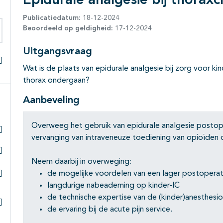
Epidurale analgesie bij thoraxc
Publicatiedatum:
18-12-2024
Beoordeeld op geldigheid:
17-12-2024
eken binnen deze richtlijn
Uitgangsvraag
Wat is de plaats van epidurale analgesie bij zorg voor ki
Alles openklappen
thorax ondergaan?
Aanbeveling
Overweeg het gebruik van epidurale analgesie postoper
vervanging van intraveneuze toediening van opioïden o
Subpagina's open- en dichtklappen
Neem daarbij in overweging:
Subpagina's open- en dichtklappen
de mogelijke voordelen van een lager postoperat
Subpagina's open- en dichtklappen
langdurige nabeademing op kinder-IC
de technische expertise van de (kinder)anesthesi
de ervaring bij de acute pijn service.
Subpagina's open- en dichtklappen