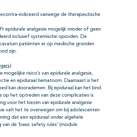
e gecontra-indiceerd vanwege de therapeutische
 epidurale analgesie mogelijk minder of geen
eerd inclusief systemische opioïden. De
xcavatum patiënten er op medische gronden
ond zijn.
rgers)
mogelijke risico’s van epidurale analgesie,
ectie en epiduraal hematoom. Daarnaast is het
d kan doorademen. Bij epiduraal kan het kind
s op het optreden van deze complicaties is
g voor het kiezen van epidurale analgesie
sie valt het te overwegen om bij adolescenten
ening dat een epiduraal onder algehele
 van de ’basic safety rules’ (module