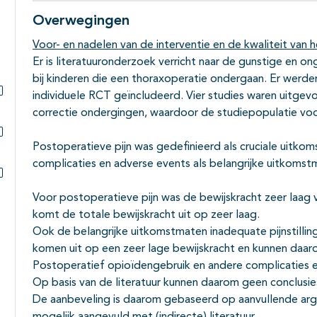
Overwegingen
Voor- en nadelen van de interventie en de kwaliteit van h
Er is literatuuronderzoek verricht naar de gunstige en o
bij kinderen die een thoraxoperatie ondergaan. Er werde
individuele RCT geïncludeerd. Vier studies waren uitgev
Subpagina's open- en dichtklappen
correctie ondergingen, waardoor de studiepopulatie voor
Postoperatieve pijn was gedefinieerd als cruciale uitko
Subpagina's open- en dichtklappen
complicaties en adverse events als belangrijke uitkomst
Subpagina's open- en dichtklappen
Voor postoperatieve pijn was de bewijskracht zeer laag v
komt de totale bewijskracht uit op zeer laag.
Ook de belangrijke uitkomstmaten inadequate pijnstillin
komen uit op een zeer lage bewijskracht en kunnen daar
Postoperatief opioïdengebruik en andere complicaties 
Op basis van de literatuur kunnen daarom geen conclusi
De aanbeveling is daarom gebaseerd op aanvullende ar