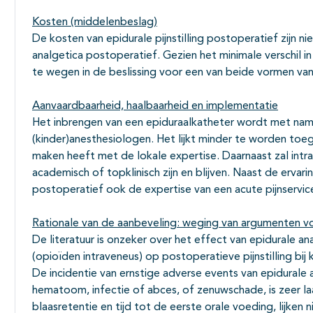
Kosten (middelenbeslag)
De kosten van epidurale pijnstilling postoperatief zijn n
analgetica postoperatief. Gezien het minimale verschil i
te wegen in de beslissing voor een van beide vormen van p
Aanvaardbaarheid, haalbaarheid en implementatie
Het inbrengen van een epiduraalkatheter wordt met nam
(kinder)anesthesiologen. Het lijkt minder te worden toe
maken heeft met de lokale expertise. Daarnaast zal intra-
academisch of topklinisch zijn en blijven. Naast de ervari
postoperatief ook de expertise van een acute pijnservic
Rationale van de aanbeveling: weging van argumenten vo
De literatuur is onzeker over het effect van epidurale a
(opioïden intraveneus) op postoperatieve pijnstilling bij
De incidentie van ernstige adverse events van epidurale a
hematoom, infectie of abces, of zenuwschade, is zeer la
blaasretentie en tijd tot de eerste orale voeding, lijken ni