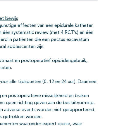
et bewijs
ngunstige effecten van een epidurale katheter
n één systematic review (met 4 RCT’s) en één
oerd in patiënten die een pectus excavatum
al adolescenten zijn.
mstmaat en postoperatief opioïdengebruik,
maten.
oor alle tijdspunten (0, 12 en 24 uur). Daarmee
g en postoperatieve misselijkheid en braken
om geen richting geven aan de besluitvorming.
en adverse events worden niet gerapporteerd.
es getrokken worden.
gumenten waaronder expert opinie, waar