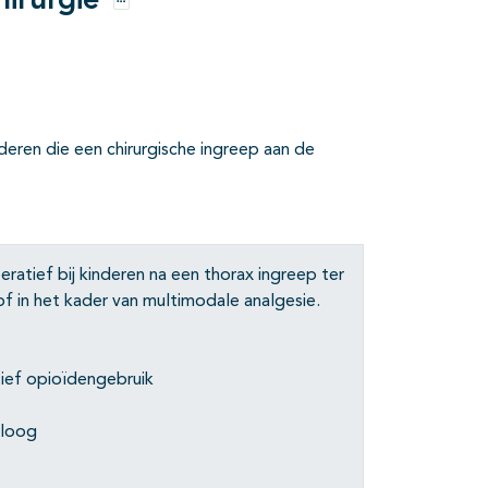
hirurgie
Opties
nderen die een chirurgische ingreep aan de
atief bij kinderen na een thorax ingreep ter
f in het kader van multimodale analgesie.
ief opioïdengebruik
oloog