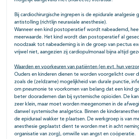
mogelijk aangevuld met (indirecte) literatuur.
Bij cardiochirurgische ingrepen is de epidurale analgesi
antistolling (richtlijn neuraxiale anesthesie).
Wanneer een kind postoperatief wordt nabeademd, heeft
meerwaarde. Het kind wordt dan postoperatief al gesed
noodzaak tot nabeademing is in de groep van pectus e
vrijwel niet, aangezien zij cardiopulmonaal bijna altijd gez
Waarden en voorkeuren van patiënten (en evt. hun verzo
Ouders en kinderen dienen te worden voorgelicht over de 
zoals de (zeldzame) mogelijkheid van durale punctie, inf
om pneumonie te voorkomen van belang dat een kind goe
beter doorademen dan bij systemische opioïden. De kan
zeer klein, maar moet worden meegenomen in de afwegin
danwel systemische analgetica. Binnen de kinderanesthe
de epiduraal wakker te plaatsen. De werkgroep is van m
anesthesie geplaatst dient te worden met in acht neming
organisatie van zorg), omwille van angst en coöperatie.