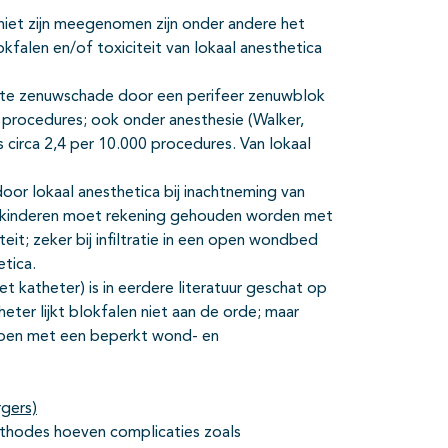
niet zijn meegenomen zijn onder andere het
falen en/of toxiciteit van lokaal anesthetica
nte zenuwschade door een perifeer zenuwblok
0 procedures; ook onder anesthesie (Walker,
 circa 2,4 per 10.000 procedures. Van lokaal
oor lokaal anesthetica bij inachtneming van
eine kinderen moet rekening gehouden worden met
it; zeker bij infiltratie in een open wondbed
etica.
 katheter) is in eerdere literatuur geschat op
heter lijkt blokfalen niet aan de orde; maar
repen met een beperkt wond- en
rgers)
ethodes hoeven complicaties zoals