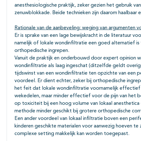
anesthesiologische praktijk, zeker gezien het gebruik va
zenuwblokkade. Beide technieken zijn daarom haalbaar en
Rationale van de aanbeveling: weging van argumenten vo
Er is sprake van een lage bewijskracht in de literatuur 
namelijk of lokale wondinfiltratie een goed alternatief i
orthopedische ingrepen.
Vanuit de praktijk en onderbouwd door expert opinion wo
wondinfiltratie als laag ingeschat (ditzelfde geldt ove
tijdswinst van een wondinfiltratie ten opzichte van een 
voordeel. Er dient echter, zeker bij orthopedische ing
het feit dat lokale wondinfiltratie voornamelijk effecti
wekedelen, maar minder effectief voor de pijn van het b
op toxiciteit bij een hoog volume van lokaal anesthetica
methode minder geschikt bij grotere orthopedische corre
Een ander voordeel van lokaal infiltratie boven een peri
kinderen geschikte materialen voor aanwezig hoeven te 
complexe setting makkelijk kan worden toegepast.