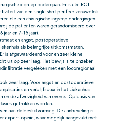
irurgische ingreep ondergaan. Er is één RCT
tiviteit van een single shot perifeer zenuwblok
deren die een chirurgische ingreep ondergingen
arbij de patiënten waren gerandomiseerd over
jaar en 7-15 jaar).
mstmaat en angst, postoperatieve
ziekenhuis als belangrijke uitkomstmaten.
 Er is afgewaardeerd voor en zeer kleine
t uit op zeer laag. Het bewijs is te onzeker
dinfiltratie vergeleken met een locoregionaal
ook zeer laag. Voor angst en postoperatieve
licaties en verblijfsduur in het ziekenhuis
 en de afwezigheid van events. Op basis van
lusies getrokken worden.
ven aan de besluitvorming. De aanbeveling is
 expert-opinie, waar mogelijk aangevuld met