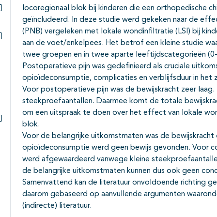
locoregionaal blok bij kinderen die een orthopedische ch
geïncludeerd. In deze studie werd gekeken naar de effec
Subpagina's open- en dichtklappen
(PNB) vergeleken met lokale wondinfiltratie (LSI) bij kin
aan de voet/enkelpees. Het betrof een kleine studie wa
Subpagina's open- en dichtklappen
twee groepen en in twee aparte leeftijdscategorieën (0-6 
Postoperatieve pijn was gedefinieerd als cruciale uitko
opioïdeconsumptie, complicaties en verblijfsduur in het 
Voor postoperatieve pijn was de bewijskracht zeer laag.
steekproefaantallen. Daarmee komt de totale bewijskrach
om een uitspraak te doen over het effect van lokale won
blok.
Subpagina's open- en dichtklappen
Voor de belangrijke uitkomstmaten was de bewijskracht 
opioïdeconsumptie werd geen bewijs gevonden. Voor comp
werd afgewaardeerd vanwege kleine steekproefaantallen
de belangrijke uitkomstmaten kunnen dus ook geen conc
Samenvattend kan de literatuur onvoldoende richting ge
daarom gebaseerd op aanvullende argumenten waaronder
(indirecte) literatuur.