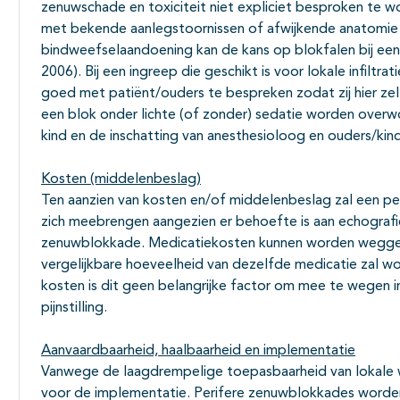
zenuwschade en toxiciteit niet expliciet besproken te w
met bekende aanlegstoornissen of afwijkende anatomie 
bindweefselaandoening kan de kans op blokfalen bij ee
2006). Bij een ingreep die geschikt is voor lokale infiltra
goed met patiënt/ouders te bespreken zodat zij hier zel
een blok onder lichte (of zonder) sedatie worden overwo
kind en de inschatting van anesthesioloog en ouders/kind
Kosten (middelenbeslag)
Ten aanzien van kosten en/of middelenbeslag zal een p
zich meebrengen aangezien er behoefte is aan echografi
zenuwblokkade. Medicatiekosten kunnen worden wegge
vergelijkbare hoeveelheid van dezelfde medicatie zal wor
kosten is dit geen belangrijke factor om mee te wegen i
pijnstilling.
Aanvaardbaarheid, haalbaarheid en implementatie
Vanwege de laagdrempelige toepasbaarheid van lokale wo
voor de implementatie. Perifere zenuwblokkades word