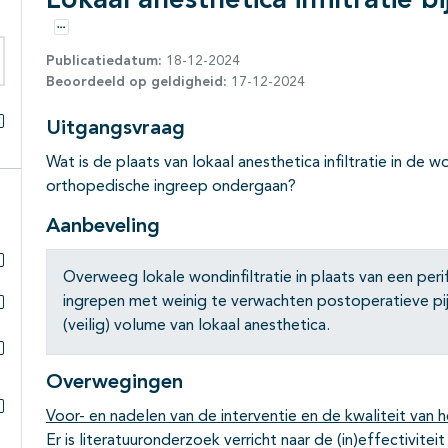
Lokaal anesthetica infiltratie 
Opties
Publicatiedatum:
18-12-2024
Beoordeeld op geldigheid:
17-12-2024
eken binnen deze richtlijn
Uitgangsvraag
Alles openklappen
Wat is de plaats van lokaal anesthetica infiltratie in de 
orthopedische ingreep ondergaan?
Aanbeveling
Overweeg lokale wondinfiltratie in plaats van een per
Subpagina's open- en dichtklappen
ingrepen met weinig te verwachten postoperatieve pij
(veilig) volume van lokaal anesthetica.
Subpagina's open- en dichtklappen
Subpagina's open- en dichtklappen
Overwegingen
Voor- en nadelen van de interventie en de kwaliteit van h
Subpagina's open- en dichtklappen
Er is literatuuronderzoek verricht naar de (in)effectivite