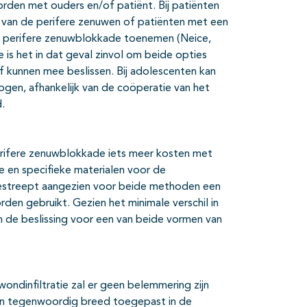
orden met ouders en/of patiënt. Bij patiënten
van de perifere zenuwen of patiënten met een
n perifere zenuwblokkade toenemen (Neice,
tie is het in dat geval zinvol om beide opties
f kunnen mee beslissen. Bij adolescenten kan
gen, afhankelijk van de coöperatie van het
.
erifere zenuwblokkade iets meer kosten met
e en specifieke materialen voor de
streept aangezien voor beide methoden een
den gebruikt. Gezien het minimale verschil in
n de beslissing voor een van beide vormen van
ndinfiltratie zal er geen belemmering zijn
en tegenwoordig breed toegepast in de