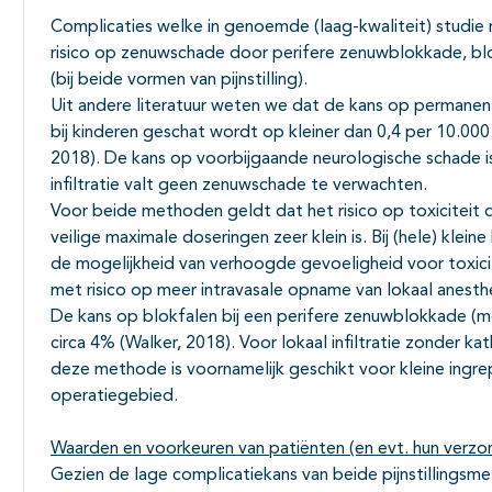
Complicaties welke in genoemde (laag-kwaliteit) studie 
risico op zenuwschade door perifere zenuwblokkade, blok
(bij beide vormen van pijnstilling).
Uit andere literatuur weten we dat de kans op permane
bij kinderen geschat wordt op kleiner dan 0,4 per 10.00
2018). De kans op voorbijgaande neurologische schade is
infiltratie valt geen zenuwschade te verwachten.
Voor beide methoden geldt dat het risico op toxiciteit d
veilige maximale doseringen zeer klein is. Bij (hele) kl
de mogelijkheid van verhoogde gevoeligheid voor toxicite
met risico op meer intravasale opname van lokaal anesth
De kans op blokfalen bij een perifere zenuwblokkade (met
circa 4% (Walker, 2018). Voor lokaal infiltratie zonder kat
deze methode is voornamelijk geschikt voor kleine ing
operatiegebied.
Waarden en voorkeuren van patiënten (en evt. hun verzo
Gezien de lage complicatiekans van beide pijnstillingsm