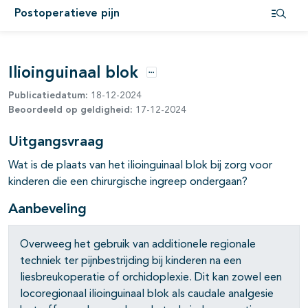
Postoperatieve pijn
pagina's open- en dichtklappen
Open i
pagina's open- en dichtklappen
Ilioinguinaal blok
Opties
Publicatiedatum:
18-12-2024
Beoordeeld op geldigheid:
17-12-2024
Uitgangsvraag
pagina's open- en dichtklappen
Wat is de plaats van het ilioinguinaal blok bij zorg voor
kinderen die een chirurgische ingreep ondergaan?
pagina's open- en dichtklappen
Aanbeveling
Overweeg het gebruik van additionele regionale
techniek ter pijnbestrijding bij kinderen na een
liesbreukoperatie of orchidoplexie. Dit kan zowel een
locoregionaal ilioinguinaal blok als caudale analgesie