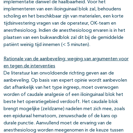
implementatie danwel de haalbaarheid. Voor het
implementeren van een ilioinguinaal blok zal, behoudens
scholing en het beschikbaar zijn van materialen, een korte
tijdsinvestering vragen van de operateur, OK-team en
anesthesioloog. Indien de anesthesioloog ervaren is in het
plaatsen van een buikwandblok zal dit bij de gemiddelde
patiënt weinig tijd innemen (< 5 minuten).
Rationale van de aanbeveling: weging van argumenten voor
en tegen de interventies
De literatuur kan onvoldoende richting geven aan de
aanbeveling. Op basis van expert opinie wordt aanbevolen
dat afhankelijk van het type ingreep, moet overwogen
worden of caudale analgesie of een ilioinguinaal blok het
beste het operatiegebied verdooft. Het caudale blok
brengt mogelijke (zeldzame) nadelen met zich mee, zoals
een epiduraal hematoom, zenuwschade of de kans op
durale punctie. Aanvullend moet de ervaring van de
anesthesioloog worden meegenomen in de keuze tussen