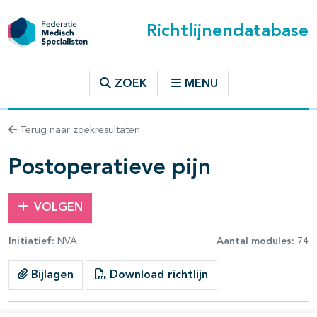
Richtlijnendatabase
t inhoudsopgave
ZOEK
MENU
n binnen deze richtlijn
Terug naar zoekresultaten
les openklappen
Postoperatieve pijn
VOLGEN
Initiatief:
NVA
Aantal modules:
74
pagina's open- en dichtklappen
Bijlagen
Download richtlijn
pagina's open- en dichtklappen
pagina's open- en dichtklappen