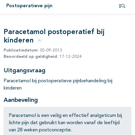
Postoperatieve pijn
pagina's open- en dichtklappen
Open i
pagina's open- en dichtklappen
Paracetamol postoperatief bij
pagina's open- en dichtklappen
kinderen
pagina's open- en dichtklappen
Opties
Publicatiedatum:
05-09-2013
Beoordeeld op geldigheid:
17-12-2024
Uitgangsvraag
Paracetamol bij postoperatieve pijnbehandeling bij
kinderen
Aanbeveling
Paracetamol is een veilig en effectief analgeticum bij
lichte pijn dat gebruikt kan worden vanaf de leeftijd
van 28 weken postconceptie.