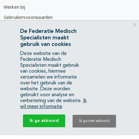
Werken bij
Gebruikersvoorwaarden
x
Privacyverklaring
De Federatie Medisch
Specialisten maakt
Contact
gebruik van cookies
Mercatorlaan 1200
Deze website van de
3528 BL Utrecht
Federatie Medisch
Specialisten maakt gebruik
van cookies, hiermee
(088) 505 34 34
verzamelen we informatie
info@richtlijnendatabase.nl
over het gebruik van de
website. Deze worden
gebruikt voor analyse en
YouTube
LinkedIn
verbetering van de website.
Ik
wil meer informatie
KvK Federatie Medisch Specialisten:
40483480
Ik ga akkoord
Ik ga niet akkoord
Privacyverklaring