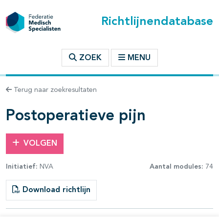
Richtlijnendatabase
t inhoudsopgave
ZOEK
MENU
n binnen deze richtlijn
Terug naar zoekresultaten
les openklappen
Postoperatieve pijn
VOLGEN
Initiatief:
NVA
Aantal modules:
74
pagina's open- en dichtklappen
Download richtlijn
pagina's open- en dichtklappen
pagina's open- en dichtklappen