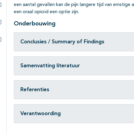
een aantal gevallen kan de pijn langere tijd van ernstige a
een oraal opioïd een optie zijn.
Subpagina's open- en dichtklappen
Onderbouwing
Subpagina's open- en dichtklappen
Conclusies / Summary of Findings
Subpagina's open- en dichtklappen
Samenvatting literatuur
Referenties
Verantwoording