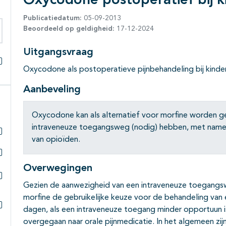
Oxycodone postoperatief bij k
Publicatiedatum:
05-09-2013
Beoordeeld op geldigheid:
17-12-2024
eken binnen deze richtlijn
Uitgangsvraag
Oxycodone als postoperatieve pijnbehandeling bij kinde
Alles openklappen
Aanbeveling
Oxycodone kan als alternatief voor morfine worden geb
intraveneuze toegangsweg (nodig) hebben, met name i
van opioïden.
Subpagina's open- en dichtklappen
Subpagina's open- en dichtklappen
Overwegingen
Gezien de aanwezigheid van een intraveneuze toegangswe
Subpagina's open- en dichtklappen
morfine de gebruikelijke keuze voor de behandeling van e
dagen, als een intraveneuze toegang minder opportuun i
Subpagina's open- en dichtklappen
overgegaan naar orale pijnmedicatie. In het algemeen zij