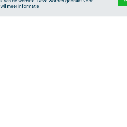
I
ik van de website. Deze worden gebruikt voor
k wil meer informatie
Back to top