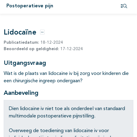
Postoperatieve pijn
pagina's open- en dichtklappen
Open i
pagina's open- en dichtklappen
Lidocaïne
pagina's open- en dichtklappen
Opties
Publicatiedatum:
18-12-2024
pagina's open- en dichtklappen
Beoordeeld op geldigheid:
17-12-2024
Uitgangsvraag
Wat is de plaats van lidocaïne iv bij zorg voor kinderen die
een chirurgische ingreep ondergaan?
Aanbeveling
Dien lidocaïne iv niet toe als onderdeel van standaard
multimodale postoperatieve pijnstilling.
Overweeg de toediening van lidocaïne iv voor