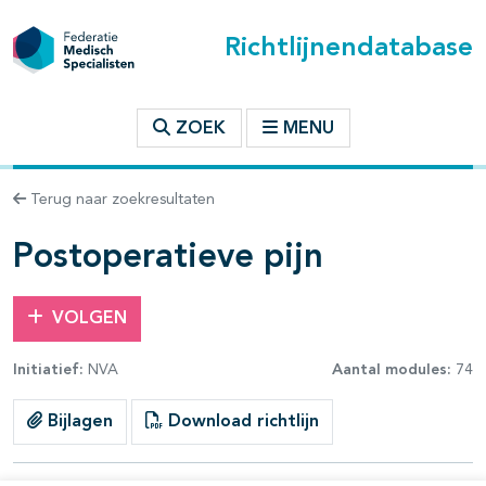
Richtlijnendatabase
t inhoudsopgave
ZOEK
MENU
n binnen deze richtlijn
Terug naar zoekresultaten
les openklappen
Postoperatieve pijn
VOLGEN
Initiatief:
NVA
Aantal modules:
74
pagina's open- en dichtklappen
Bijlagen
Download richtlijn
pagina's open- en dichtklappen
pagina's open- en dichtklappen