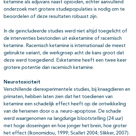
ketamine als adjuvans naast opioïden, echter aanvullend
onderzoek met grotere studiepopulaties is nodig om te
beoordelen of deze resultaten robuust zijn.
In de geïncludeerde studies werd niet altijd toegelicht of
de interventies bestonden uit esketamine of racemisch
ketamine. Racemisch ketamine is internationaal de meest
gebruikte variant, de werkgroep acht de kans groot dat
deze werd toegediend. Esketamine heeft een twee keer
grotere potentie dan racemisch ketamine.
Neurotoxiciteit
Verschillende dierexperimentele studies, bij knaagdieren en
primaten, hebben laten zien dat het toedienen van
ketamine een schadelijk effect heeft op de ontwikkeling
van de hersenen door o.a. neuro-apoptose. De schade
werd waargenomen na langdurige blootstelling (24 uur)
met hoge doseringen en hoe jonger het brein, hoe groter
het effect (Ikonomidou, 1999; Scallet 2004; Slikker, 2007).