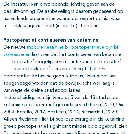
De literatuur kan onvoldoende richting geven aan de
besluitvorming. De aanbeveling is daarom gebaseerd op
aanvullende argumenten waaronder expert opinie, waar
mogelijk aangevuld met (indirecte) literatuur.
Postoperatief continueren van ketamine
De nieuwe
module ketamine bij postoperatieve pijn bij
volwassenen
laat zien dat het continueren van ketamine
postoperatief mogelijk een reductie van postoperatief
opioïdengebruik geeft, in vergelijking tot alleen
peroperatief ketamine gebruik (bolus). Hier moet aan
toegevoegd worden dat de bewijskracht wel laag is
vanwege de kleine studiepopulaties.
In deze huidige richtlijn werd bij 5 van de 13 studies de
ketamine postoperatief gecontinueerd (Bazin, 2010; Dix,
2003; Perello, 2017; Pestieau, 2014; Ricciardelli, 2020).
Alleen Ricciardelli liet bij scoliose chirurgie in de ketamine
groep postoperatief significant minder opioïdgebruik zien.
Bij de andere studies was er geen klinisch relevant verschil