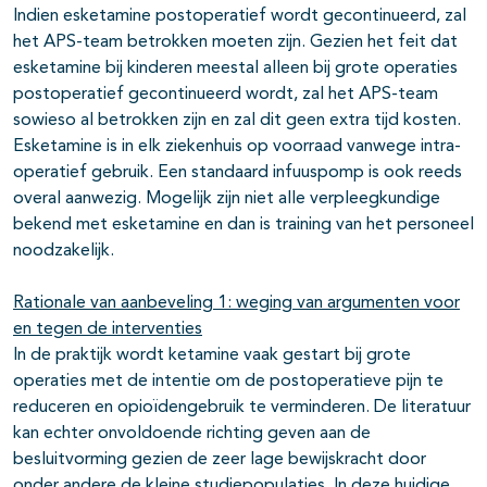
Indien esketamine postoperatief wordt gecontinueerd, zal
het APS-team betrokken moeten zijn. Gezien het feit dat
esketamine bij kinderen meestal alleen bij grote operaties
postoperatief gecontinueerd wordt, zal het APS-team
sowieso al betrokken zijn en zal dit geen extra tijd kosten.
Esketamine is in elk ziekenhuis op voorraad vanwege intra-
operatief gebruik. Een standaard infuuspomp is ook reeds
overal aanwezig. Mogelijk zijn niet alle verpleegkundige
bekend met esketamine en dan is training van het personeel
noodzakelijk.
Rationale van aanbeveling 1: weging van argumenten voor
en tegen de interventies
In de praktijk wordt ketamine vaak gestart bij grote
operaties met de intentie om de postoperatieve pijn te
reduceren en opioïdengebruik te verminderen. De literatuur
kan echter onvoldoende richting geven aan de
besluitvorming gezien de zeer lage bewijskracht door
onder andere de kleine studiepopulaties. In deze huidige