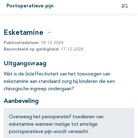
Postoperatieve pijn
pagina's open- en dichtklappen
Open i
pagina's open- en dichtklappen
Esketamine
pagina's open- en dichtklappen
Opties
Publicatiedatum:
18-12-2024
pagina's open- en dichtklappen
Beoordeeld op geldigheid:
17-12-2024
Uitgangsvraag
Wat is de (in)effectiviteit van het toevoegen van
esketamine aan standaard zorg bij kinderen die een
chirurgische ingreep ondergaan?
Aanbeveling
Overweeg het perioperatief toedienen van
esketamine wanneer matige tot ernstige
postoperatieve pijn wordt verwacht.