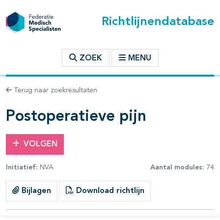
Richtlijnendatabase
t inhoudsopgave
ZOEK
MENU
n binnen deze richtlijn
Terug naar zoekresultaten
les openklappen
Postoperatieve pijn
VOLGEN
Initiatief:
NVA
Aantal modules:
74
pagina's open- en dichtklappen
Bijlagen
Download richtlijn
pagina's open- en dichtklappen
pagina's open- en dichtklappen