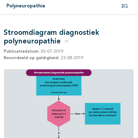
Polyneuropathie
Open i
Stroomdiagram diagnostiek
polyneuropathie
pagina's open- en dichtklappen
Opties
Publicatiedatum:
05-07-2019
Beoordeeld op geldigheid:
23-08-2019
pagina's open- en dichtklappen