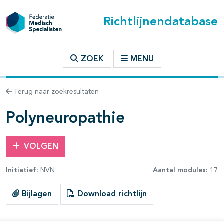
Richtlijnendatabase
t inhoudsopgave
ZOEK
MENU
n binnen deze richtlijn
Terug naar zoekresultaten
les openklappen
Polyneuropathie
VOLGEN
Initiatief:
NVN
Aantal modules:
17
Bijlagen
Download richtlijn
pagina's open- en dichtklappen