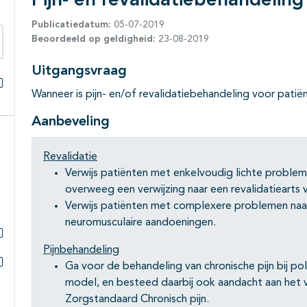
Pijn- en revalidatiebehandeling
Publicatiedatum:
05-07-2019
Beoordeeld op geldigheid:
23-08-2019
eken binnen deze richtlijn
Uitgangsvraag
Wanneer is pijn- en/of revalidatiebehandeling voor pat
Alles openklappen
Aanbeveling
Revalidatie
Verwijs patiënten met enkelvoudig lichte problema
overweeg een verwijzing naar een revalidatiearts 
Verwijs patiënten met complexere problemen naar 
neuromusculaire aandoeningen.
Subpagina's open- en dichtklappen
Pijnbehandeling
Ga voor de behandeling van chronische pijn bij po
Subpagina's open- en dichtklappen
model, en besteed daarbij ook aandacht aan het
Zorgstandaard Chronisch pijn.