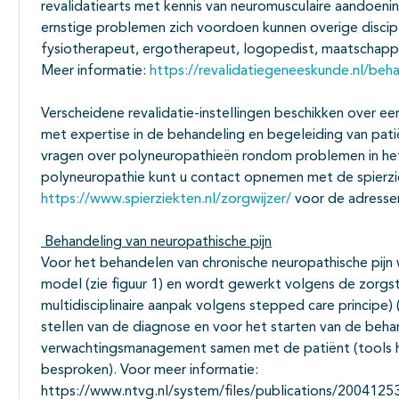
revalidatiearts met kennis van neuromusculaire aandoeni
ernstige problemen zich voordoen kunnen overige discip
fysiotherapeut, ergotherapeut, logopedist, maatschappe
Meer informatie:
https://revalidatiegeneeskunde.nl/beh
Verscheidene revalidatie-instellingen beschikken over een
met expertise in de behandeling en begeleiding van pati
vragen over polyneuropathieën rondom problemen in het 
polyneuropathie kunt u contact opnemen met de spierzi
https://www.spierziekten.nl/zorgwijzer/
voor de adresse
Behandeling van neuropathische pijn
Voor het behandelen van chronische neuropathische pijn
model (zie figuur 1) en wordt gewerkt volgens de zorgsta
multidisciplinaire aanpak volgens stepped care principe)
stellen van de diagnose en voor het starten van de beha
verwachtingsmanagement samen met de patiënt (tools 
besproken). Voor meer informatie:
https://www.ntvg.nl/system/files/publications/200412