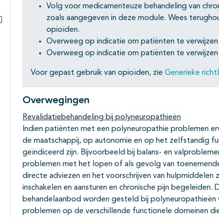
Volg voor medicamenteuze behandeling van chronis
zoals aangegeven in deze module. Wees terugho
opioïden.
Subpagina's open- en dichtklappen
Overweeg op indicatie om patiënten te verwijzen n
Overweeg op indicatie om patiënten te verwijzen 
Voor gepast gebruik van opioïden, zie
Generieke richt
Overwegingen
Revalidatiebehandeling bij polyneuropathieën
Indien patiënten met een polyneuropathie problemen erv
de maatschappij, op autonomie en op het zelfstandig fun
geïndiceerd zijn. Bijvoorbeeld bij balans- en valproble
problemen met het lopen of als gevolg van toenemende 
directe adviezen en het voorschrijven van hulpmiddelen 
inschakelen en aansturen en chronische pijn begeleiden. D
behandelaanbod worden gesteld bij polyneuropathieën w
problemen op de verschillende functionele domeinen die 