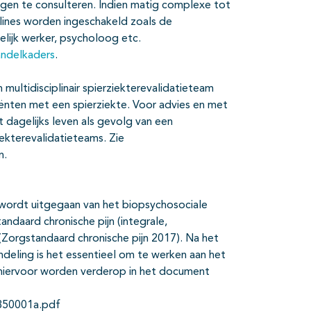
ngen te consulteren. Indien matig complexe tot
lines worden ingeschakeld zoals de
lijk werker, psycholoog etc.
andelkaders
.
 multidisciplinair spierziekterevalidatieteam
ënten met een spierziekte. Voor advies en met
dagelijks leven als gevolg van een
ekterevalidatieteams. Zie
n.
 wordt uitgegaan van het biopsychosociale
ndaard chronische pijn (integrale,
 (Zorgstandaard chronische pijn 2017). Na het
ndeling is het essentieel om te werken aan het
hiervoor worden verderop in het document
5350001a.pdf