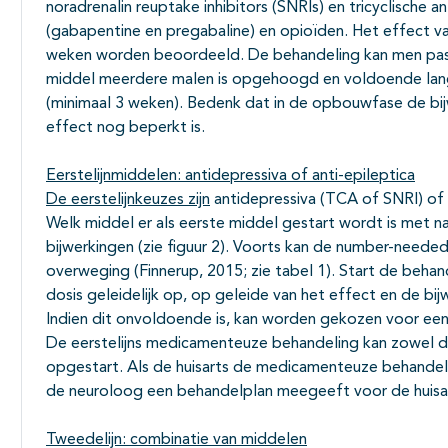
noradrenalin reuptake inhibitors (SNRIs) en tricyclische a
(gabapentine en pregabaline) en opioïden. Het effect 
weken worden beoordeeld. De behandeling kan men pas a
middel meerdere malen is opgehoogd en voldoende lang
(minimaal 3 weken). Bedenk dat in de opbouwfase de bi
effect nog beperkt is.
Eerstelijnmiddelen: antidepressiva of anti-epileptica
De eerstelijnkeuzes zijn
antidepressiva (TCA of SNRI) of 
Welk middel er als eerste middel gestart wordt is met na
bijwerkingen (zie figuur 2). Voorts kan de number-nee
overweging (Finnerup, 2015; zie tabel 1). Start de beha
dosis geleidelijk op, op geleide van het effect en de bij
Indien dit onvoldoende is, kan worden gekozen voor een
De eerstelijns medicamenteuze behandeling kan zowel d
opgestart. Als de huisarts de medicamenteuze behandel
de neuroloog een behandelplan meegeeft voor de huisa
Tweedelijn: combinatie van middelen