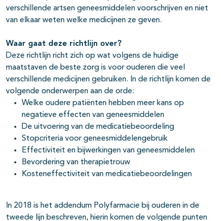
en stoppen van medicatie
verschillende artsen geneesmiddelen voorschrijven en niet
Geschikte patiënten, geschikte
14-07-2026
van elkaar weten welke medicijnen ze geven.
momenten & rolverdeling bij minderen en
stoppen van medicatie
Waar gaat deze richtlijn over?
Deze richtlijn richt zich op wat volgens de huidige
maatstaven de beste zorg is voor ouderen die veel
verschillende medicijnen gebruiken. In de richtlijn komen de
volgende onderwerpen aan de orde:
Welke oudere patiënten hebben meer kans op
negatieve effecten van geneesmiddelen
De uitvoering van de medicatiebeoordeling
Stopcriteria voor geneesmiddelengebruik
Effectiviteit en bijwerkingen van geneesmiddelen
Bevordering van therapietrouw
Kosteneffectiviteit van medicatiebeoordelingen
In 2018 is het addendum Polyfarmacie bij ouderen in de
tweede lijn beschreven, hierin komen de volgende punten