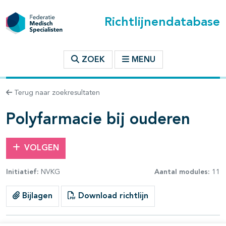
Richtlijnendatabase
t inhoudsopgave
ZOEK
MENU
n binnen deze richtlijn
Terug naar zoekresultaten
les openklappen
Polyfarmacie bij ouderen
VOLGEN
Initiatief:
NVKG
Aantal modules:
11
pagina's open- en dichtklappen
Bijlagen
Download richtlijn
pagina's open- en dichtklappen