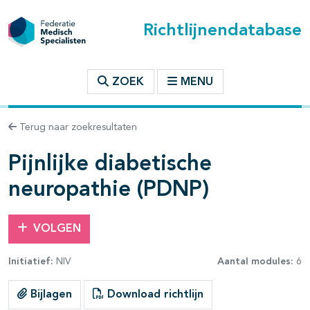
Richtlijnendatabase
t inhoudsopgave
ZOEK
MENU
n binnen deze richtlijn
Terug naar zoekresultaten
Pijnlijke diabetische
neuropathie (PDNP)
VOLGEN
Initiatief:
NIV
Aantal modules:
6
Bijlagen
Download richtlijn