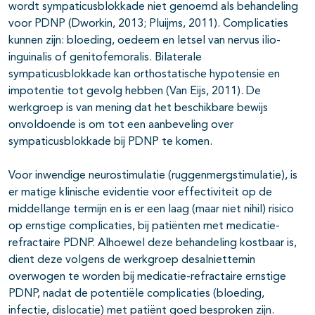
wordt sympaticusblokkade niet genoemd als behandeling
voor PDNP (Dworkin, 2013; Pluijms, 2011). Complicaties
kunnen zijn: bloeding, oedeem en letsel van nervus ilio-
inguinalis of genitofemoralis. Bilaterale
sympaticusblokkade kan orthostatische hypotensie en
impotentie tot gevolg hebben (Van Eijs, 2011). De
werkgroep is van mening dat het beschikbare bewijs
onvoldoende is om tot een aanbeveling over
sympaticusblokkade bij PDNP te komen.
Voor inwendige neurostimulatie (ruggenmergstimulatie), is
er matige klinische evidentie voor effectiviteit op de
middellange termijn en is er een laag (maar niet nihil) risico
op ernstige complicaties, bij patiënten met medicatie-
refractaire PDNP. Alhoewel deze behandeling kostbaar is,
dient deze volgens de werkgroep desalniettemin
overwogen te worden bij medicatie-refractaire ernstige
PDNP, nadat de potentiële complicaties (bloeding,
infectie, dislocatie) met patiënt goed besproken zijn.