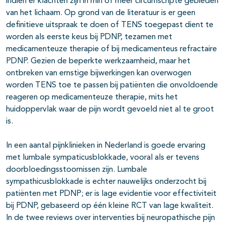
indien er klachten zijn in min of meer circumscripte gebieden
van het lichaam. Op grond van de literatuur is er geen
definitieve uitspraak te doen of TENS toegepast dient te
worden als eerste keus bij PDNP, tezamen met
medicamenteuze therapie of bij medicamenteus refractaire
PDNP. Gezien de beperkte werkzaamheid, maar het
ontbreken van ernstige bijwerkingen kan overwogen
worden TENS toe te passen bij patiënten die onvoldoende
reageren op medicamenteuze therapie, mits het
huidoppervlak waar de pijn wordt gevoeld niet al te groot
is.
In een aantal pijnklinieken in Nederland is goede ervaring
met lumbale sympaticusblokkade, vooral als er tevens
doorbloedingsstoornissen zijn. Lumbale
sympathicusblokkade is echter nauwelijks onderzocht bij
patiënten met PDNP; er is lage evidentie voor effectiviteit
bij PDNP, gebaseerd op één kleine RCT van lage kwaliteit.
In de twee reviews over interventies bij neuropathische pijn