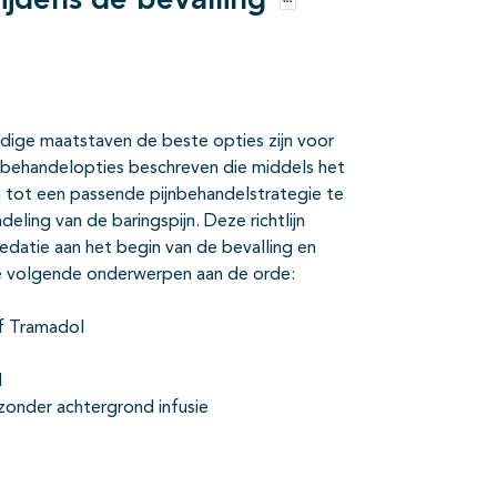
ijdens de bevalling
Opties
idige maatstaven de beste opties zijn voor
nde behandelopties beschreven die middels het
tot een passende pijnbehandelstrategie te
ing van de baringspijn. Deze richtlijn
edatie aan het begin van de bevalling en
de volgende onderwerpen aan de orde:
of Tramadol
I
zonder achtergrond infusie