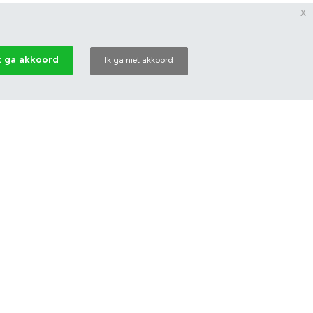
x
k ga akkoord
Ik ga niet akkoord