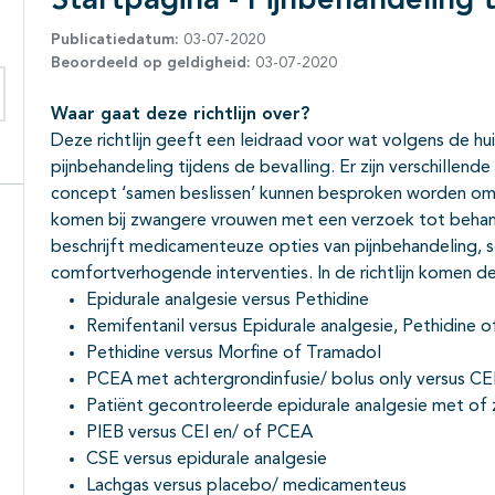
Startpagina - Pijnbehandeling t
Publicatiedatum:
03-07-2020
Beoordeeld op geldigheid:
03-07-2020
Waar gaat deze richtlijn over?
eken binnen deze richtlijn
Deze richtlijn geeft een leidraad voor wat volgens de hu
pijnbehandeling tijdens de bevalling. Er zijn verschille
concept ‘samen beslissen’ kunnen besproken worden om 
komen bij zwangere vrouwen met een verzoek tot behandel
beschrijft medicamenteuze opties van pijnbehandeling, s
comfortverhogende interventies. In de richtlijn komen 
Epidurale analgesie versus Pethidine
Remifentanil versus Epidurale analgesie, Pethidine 
Pethidine versus Morfine of Tramadol
PCEA met achtergrondinfusie/ bolus only versus CE
Patiënt gecontroleerde epidurale analgesie met of 
PIEB versus CEI en/ of PCEA
CSE versus epidurale analgesie
Lachgas versus placebo/ medicamenteus