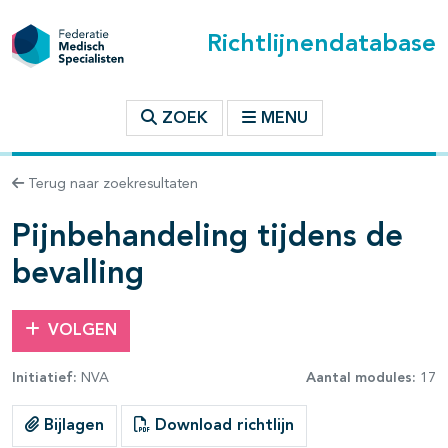
Richtlijnendatabase
t inhoudsopgave
ZOEK
MENU
n binnen deze richtlijn
Terug naar zoekresultaten
Pijnbehandeling tijdens de
bevalling
VOLGEN
Initiatief:
NVA
Aantal modules:
17
Bijlagen
Download richtlijn