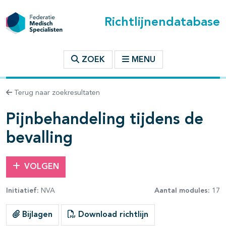
Richtlijnendatabase
t inhoudsopgave
ZOEK
MENU
n binnen deze richtlijn
Terug naar zoekresultaten
Pijnbehandeling tijdens de
bevalling
VOLGEN
Initiatief:
NVA
Aantal modules:
17
Bijlagen
Download richtlijn