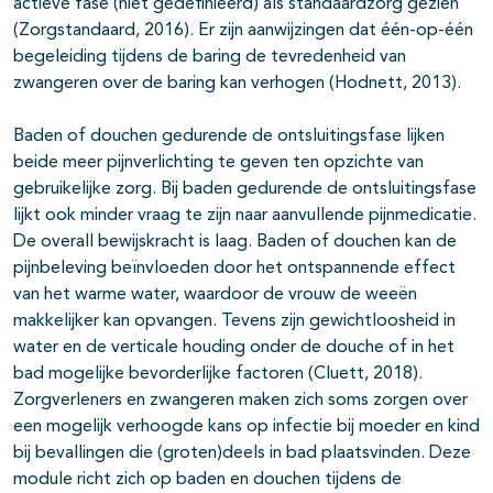
actieve fase (niet gedefinieerd) als standaardzorg gezien
(Zorgstandaard, 2016). Er zijn aanwijzingen dat één-op-één
begeleiding tijdens de baring de tevredenheid van
zwangeren over de baring kan verhogen (Hodnett, 2013).
Baden of douchen gedurende de ontsluitingsfase lijken
beide meer pijnverlichting te geven ten opzichte van
gebruikelijke zorg. Bij baden gedurende de ontsluitingsfase
lijkt ook minder vraag te zijn naar aanvullende pijnmedicatie.
De overall bewijskracht is laag. Baden of douchen kan de
pijnbeleving beïnvloeden door het ontspannende effect
van het warme water, waardoor de vrouw de weeën
makkelijker kan opvangen. Tevens zijn gewichtloosheid in
water en de verticale houding onder de douche of in het
bad mogelijke bevorderlijke factoren (Cluett, 2018).
Zorgverleners en zwangeren maken zich soms zorgen over
een mogelijk verhoogde kans op infectie bij moeder en kind
bij bevallingen die (groten)deels in bad plaatsvinden. Deze
module richt zich op baden en douchen tijdens de