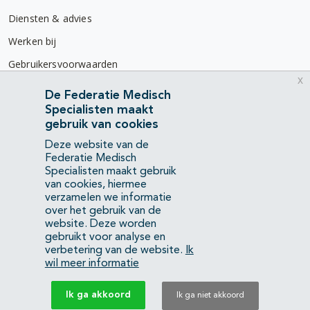
Diensten & advies
Werken bij
Gebruikersvoorwaarden
x
Privacyverklaring
De Federatie Medisch
Specialisten maakt
Contact
gebruik van cookies
Mercatorlaan 1200
Deze website van de
3528 BL Utrecht
Federatie Medisch
Specialisten maakt gebruik
van cookies, hiermee
(088) 505 34 34
verzamelen we informatie
info@richtlijnendatabase.nl
over het gebruik van de
website. Deze worden
gebruikt voor analyse en
YouTube
LinkedIn
verbetering van de website.
Ik
wil meer informatie
KvK Federatie Medisch Specialisten:
40483480
Ik ga akkoord
Ik ga niet akkoord
Privacyverklaring