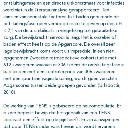
ontsluitingsfase en een directe uitkomstmaat voor infecties
werd niet in de literatuuranalyse gerapporteerd. Ten
aanzien van neonatale factoren lijkt baden gedurende de
ontsluitingsfase geen verhoogd risico te geven op een pH
< 7,1 van de a. umbilicalis in vergelijking tot gebruikelijke
zorg. De bewijskracht hiervoor is laag. Het is onzeker of
baden effect heeft op de Apgarscore. De overall zeer
lage bewijskracht komt voort uit imprecisie. In een niet
opgenomen Zweedse retrospectieve cohortstudie met
612 zwangeren waarvan er 306 tijdens de ontsluitingsfase in
bad gingen met een controlegroep van 306 zwangeren
met een spontane vaginale baring, wordt geen verschil in
Apgarscores tussen beide groepen gevonden (Ulfsdottir,
2018).
De werking van TENS is gebaseerd op neuromodulatie. Er
is zeer beperkt bewijs dat het gebruik van een TENS-
apparaat een effect op de pijn heeft. Er zijn aanwijzingen
dat door TENS minder vaak hevige pijn wordt ervaren in