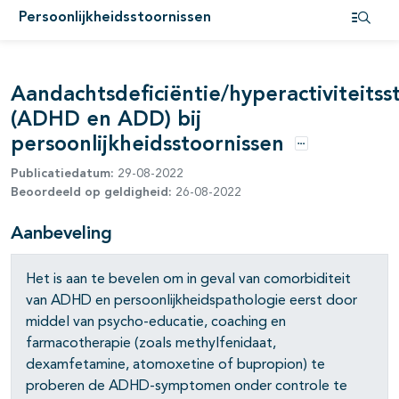
Persoonlijkheidsstoornissen
Open i
Aandachtsdeficiëntie/hyperactiviteitss
(ADHD en ADD) bij
pagina's open- en dichtklappen
persoonlijkheidsstoornissen
Opties
pagina's open- en dichtklappen
Publicatiedatum:
29-08-2022
Beoordeeld op geldigheid:
26-08-2022
Aanbeveling
pagina's open- en dichtklappen
Het is aan te bevelen om in geval van comorbiditeit
van ADHD en persoonlijkheidspathologie eerst door
middel van psycho-educatie, coaching en
farmacotherapie (zoals methylfenidaat,
dexamfetamine, atomoxetine of bupropion) te
proberen de ADHD-symptomen onder controle te