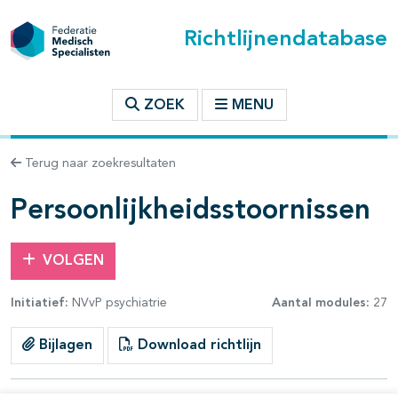
Richtlijnendatabase
t inhoudsopgave
ZOEK
MENU
n binnen deze richtlijn
Terug naar zoekresultaten
les openklappen
Persoonlijkheidsstoornissen
VOLGEN
Initiatief:
NVvP psychiatrie
Aantal modules:
27
Bijlagen
Download richtlijn