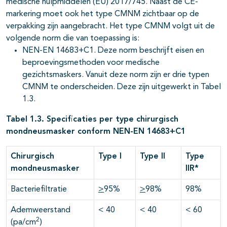
medische hulpmiddelen (EU) 2017/745. Naast de CE-
markering moet ook het type CMNM zichtbaar op de
verpakking zijn aangebracht. Het type CMNM volgt uit de
volgende norm die van toepassing is:
NEN-EN 14683+C1. Deze norm beschrijft eisen en
beproevingsmethoden voor medische
gezichtsmaskers. Vanuit deze norm zijn er drie typen
CMNM te onderscheiden. Deze zijn uitgewerkt in Tabel
1.3.
Tabel 1.3. Specificaties per type chirurgisch
mondneusmasker conform NEN-EN 14683+C1
Chirurgisch
Type I
Type II
Type
mondneusmasker
IIR*
Bacteriefiltratie
>
95%
>
98%
98%
Ademweerstand
< 40
< 40
< 60
2
(pa/cm
)