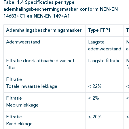
Tabel 1.4 Specificaties per type
ademhalingsbeschermingsmasker conform NEN-EN
14683+C1 en NEN-EN 149+A1
Ademhalingsbeschermingsmasker
Type FFP1
T
Ademweerstand
Laagste
M
ademweerstand
a
Filtratie doorlaatbaarheid van het
Laagste filtratie
M
filter
f
Filtratie
Totale inwaartse lekkage
< 22%
<
Filtratie
< 2%
<
Mediumlekkage
Filtratie
<
20%
<
Randlekkage