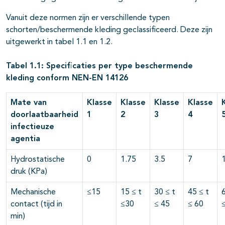
Vanuit deze normen zijn er verschillende typen
schorten/beschermende kleding geclassificeerd. Deze zijn
uitgewerkt in tabel 1.1 en 1.2.
Tabel 1.1: Specificaties per type beschermende
kleding conform NEN-EN 14126
Mate van
Klasse
Klasse
Klasse
Klasse
doorlaatbaarheid
1
2
3
4
infectieuze
agentia
Hydrostatische
0
1.75
3.5
7
druk (KPa)
Mechanische
≤15
15 ≤ t
30 ≤ t
45 ≤ t
6
contact (tijd in
≤30
≤ 45
≤ 60
min)