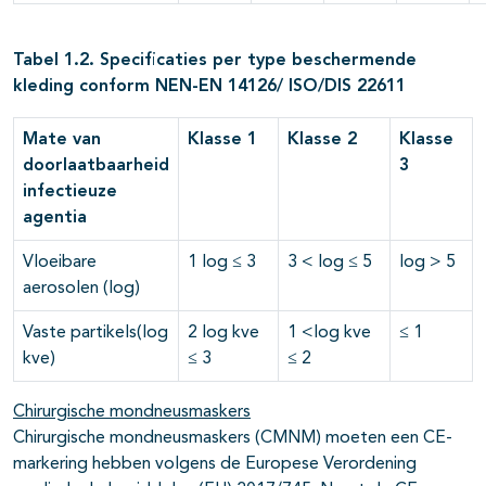
Tabel 1.2. Specificaties per type beschermende
kleding conform NEN-EN 14126/ ISO/DIS 22611
Mate van
Klasse 1
Klasse 2
Klasse
doorlaatbaarheid
3
infectieuze
agentia
Vloeibare
1 log ≤ 3
3 < log ≤ 5
log > 5
aerosolen (log)
Vaste partikels(log
2 log kve
1 <log kve
≤ 1
kve)
≤ 3
≤ 2
Chirurgische mondneusmaskers
Chirurgische mondneusmaskers (CMNM) moeten een CE-
markering hebben volgens de Europese Verordening