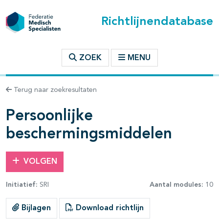
Richtlijnendatabase
t inhoudsopgave
ZOEK
MENU
n binnen deze richtlijn
Terug naar zoekresultaten
les openklappen
Persoonlijke
beschermingsmiddelen
VOLGEN
Initiatief:
SRI
Aantal modules:
10
Bijlagen
Download richtlijn