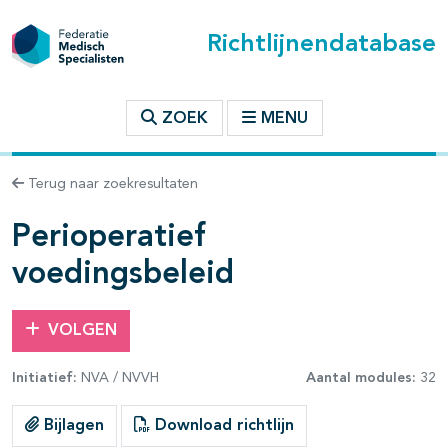
Richtlijnendatabase
t inhoudsopgave
ZOEK
MENU
n binnen deze richtlijn
Terug naar zoekresultaten
les openklappen
Perioperatief
voedingsbeleid
VOLGEN
pagina's open- en dichtklappen
Initiatief:
NVA / NVVH
Aantal modules:
32
pagina's open- en dichtklappen
Bijlagen
Download richtlijn