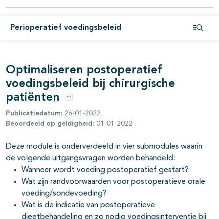
Perioperatief voedingsbeleid
pagina's open- en dichtklappen
Open i
pagina's open- en dichtklappen
Optimaliseren postoperatief
voedingsbeleid bij chirurgische
patiënten
Opties
Publicatiedatum:
26-01-2022
Beoordeeld op geldigheid:
01-01-2022
Deze module is onderverdeeld in vier submodules waarin
de volgende uitgangsvragen worden behandeld:
Wanneer wordt voeding postoperatief gestart?
Wat zijn randvoorwaarden voor postoperatieve orale
voeding/sondevoeding?
pagina's open- en dichtklappen
Wat is de indicatie van postoperatieve
dieetbehandeling en zo nodig voedingsinterventie bij