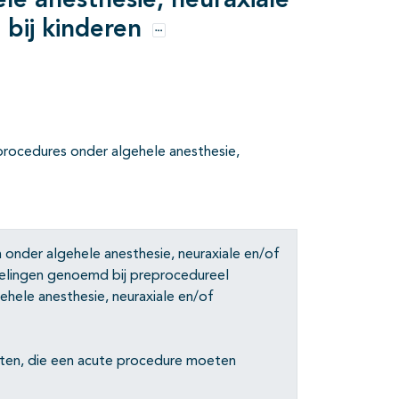
le anesthesie, neuraxiale
 bij kinderen
Opties
procedures onder algehele anesthesie,
onder algehele anesthesie, neuraxiale en/of
velingen genoemd bij preprocedureel
hele anesthesie, neuraxiale en/of
ënten, die een acute procedure moeten