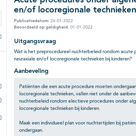
Acute procedures onder algehe
en/of locoregionale technieken
Publicatiedatum:
26-01-2022
eken binnen deze richtlijn
Beoordeeld op geldigheid:
01-01-2022
Uitgangsvraag
Alles openklappen
Wat is het preprocedureel nuchterbeleid rondom acute 
neuraxiale en/of locoregionale technieken bij kinderen?
Aanbeveling
Patiënten die een acute procedure moeten ondergaan 
Subpagina's open- en dichtklappen
locoregionale technieken, vallen niet onder de aanbe
nuchterbeleid rondom electieve procedures onder alge
Subpagina's open- en dichtklappen
locoregionale technieken bij kinderen.
Maak een individueel plan voor nuchtertijden bij pati
Subpagina's open- en dichtklappen
ondergaan.