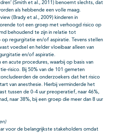
ldren’ (Smith et al., 2011) benoemt slechts, dat
worden als hebbende een volle maag.
iew (Brady et al., 2009) kinderen in
horende tot een groep met verhoogd risico op
md behoudend te zijn in relatie tot
 op regurgitatie en/of aspiratie. Tevens stellen
vast voedsel en helder vloeibaar alleen van
urgitatie en/of aspiratie.
 en acute procedures, waarbij op basis van
ie-risico. Bij 50% van de 101 gemeten
 concludeerden de onderzoekers dat het risico
art van anesthesie. Hierbij verminderde het
vast tussen de 0-4 uur preoperatief, naar 46%,
had, naar 38%, bij een groep die meer dan 8 uur
en)
ar voor de belangrijkste stakeholders omdat