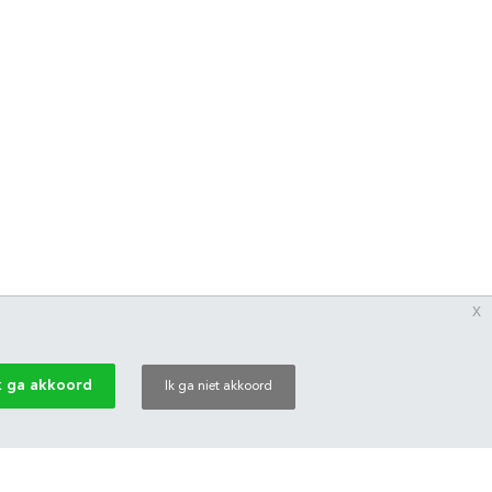
x
k ga akkoord
Ik ga niet akkoord