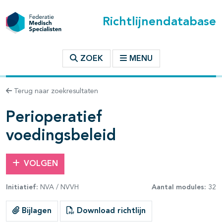
Richtlijnendatabase
t inhoudsopgave
ZOEK
MENU
n binnen deze richtlijn
Terug naar zoekresultaten
les openklappen
Perioperatief
voedingsbeleid
VOLGEN
pagina's open- en dichtklappen
Initiatief:
NVA / NVVH
Aantal modules:
32
pagina's open- en dichtklappen
Bijlagen
Download richtlijn