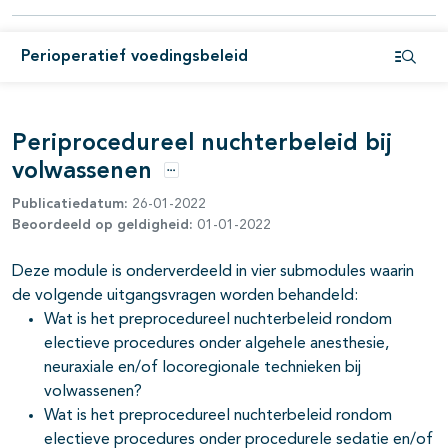
Perioperatief voedingsbeleid
Open i
Periprocedureel nuchterbeleid bij
pagina's open- en dichtklappen
volwassenen
Opties
Publicatiedatum:
26-01-2022
Beoordeeld op geldigheid:
01-01-2022
pagina's open- en dichtklappen
Deze module is onderverdeeld in vier submodules waarin
de volgende uitgangsvragen worden behandeld:
Wat is het preprocedureel nuchterbeleid rondom
pagina's open- en dichtklappen
electieve procedures onder algehele anesthesie,
neuraxiale en/of locoregionale technieken bij
volwassenen?
Wat is het preprocedureel nuchterbeleid rondom
electieve procedures onder procedurele sedatie en/of