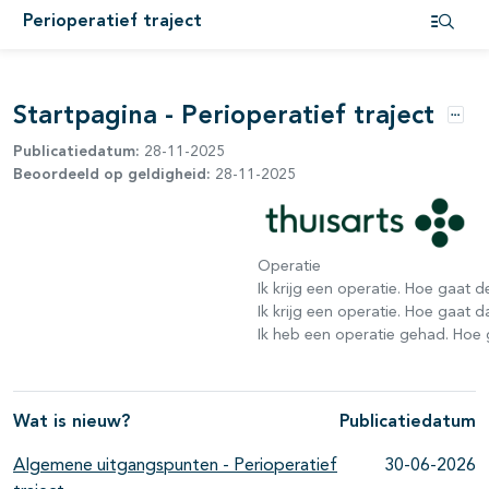
Perioperatief traject
Open i
Startpagina - Perioperatief traject
Opti
Publicatiedatum:
28-11-2025
Beoordeeld op geldigheid:
28-11-2025
pagina's open- en dichtklappen
Operatie
Ik krijg een operatie. Hoe gaat 
Ik krijg een operatie. Hoe gaat d
Ik heb een operatie gehad. Hoe 
Wat is nieuw?
Publicatiedatum
pagina's open- en dichtklappen
Algemene uitgangspunten - Perioperatief
30-06-2026