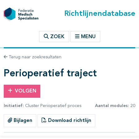
Richtlijnendatabase
t inhoudsopgave
ZOEK
MENU
n binnen deze richtlijn
Terug naar zoekresultaten
les openklappen
Perioperatief traject
VOLGEN
Initiatief:
Cluster Perioperatief proces
Aantal modules:
20
Bijlagen
Download richtlijn