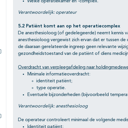
Welke operatiekamer en -complex.
Verantwoordelijk: operateur
5.2 Patiënt komt aan op het operatiecomplex
De anesthesioloog (of gedelegeerde) neemt kennis v
anesthesioloog vergewist zich ervan dat er tussen de
de daaraan gerelateerde ingreep geen relevante wijz
gezondheidstoestand van de patiënt of diens medicij
Subpagina's open- en dichtklappen
Overdracht van verpleegafdeling naar holdingmedewe
Minimale informatieoverdracht:
identiteit patiënt;
type operatie.
Eventuele bijzonderheden (bijvoorbeeld temperat
Verantwoordelijk: anesthesioloog
De operateur controleert minimaal de volgende medis
Subpagina's open- en dichtklappen
Identiteit patiënt;