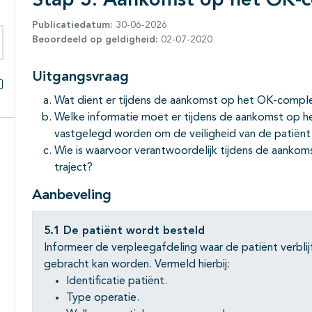
Stap 5: Aankomst op het OK-
Publicatiedatum:
30-06-2026
Beoordeeld op geldigheid:
02-07-2020
eken binnen deze richtlijn
Uitgangsvraag
Wat dient er tijdens de aankomst op het OK-comp
Alles openklappen
Welke informatie moet er tijdens de aankomst op 
vastgelegd worden om de veiligheid van de patiënt
Wie is waarvoor verantwoordelijk tijdens de aanko
traject?
Aanbeveling
5.1 De patiënt wordt besteld
Informeer de verpleegafdeling waar de patiënt verblij
gebracht kan worden. Vermeld hierbij
:
Identificatie patiënt.
Type operatie.