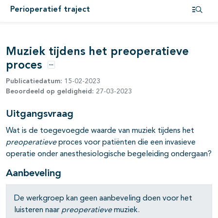
Perioperatief traject
Open i
Muziek tijdens het preoperatieve
proces
Opties
Publicatiedatum:
15-02-2023
Beoordeeld op geldigheid:
27-03-2023
pagina's open- en dichtklappen
Uitgangsvraag
Wat is de toegevoegde waarde van muziek tijdens het
preoperatieve
proces voor patiënten die een invasieve
operatie onder anesthesiologische begeleiding ondergaan?
Aanbeveling
De werkgroep kan geen aanbeveling doen voor het
pagina's open- en dichtklappen
luisteren naar
preoperatieve
muziek.