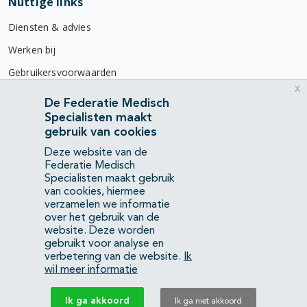
Nuttige links
Diensten & advies
Werken bij
Gebruikersvoorwaarden
x
Privacyverklaring
De Federatie Medisch
Specialisten maakt
Contact
gebruik van cookies
Mercatorlaan 1200
Deze website van de
3528 BL Utrecht
Federatie Medisch
Specialisten maakt gebruik
van cookies, hiermee
(088) 505 34 34
verzamelen we informatie
info@richtlijnendatabase.nl
over het gebruik van de
website. Deze worden
gebruikt voor analyse en
YouTube
LinkedIn
verbetering van de website.
Ik
wil meer informatie
KvK Federatie Medisch Specialisten:
40483480
Ik ga akkoord
Ik ga niet akkoord