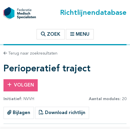
Richtlijnendatabase
t inhoudsopgave
ZOEK
MENU
n binnen deze richtlijn
Terug naar zoekresultaten
les openklappen
Perioperatief traject
VOLGEN
Initiatief:
NVVH
Aantal modules:
20
Bijlagen
Download richtlijn