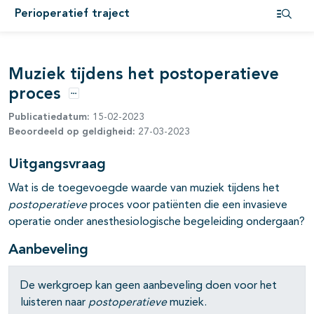
Perioperatief traject
Open i
Muziek tijdens het postoperatieve
proces
Opties
Publicatiedatum:
15-02-2023
Beoordeeld op geldigheid:
27-03-2023
pagina's open- en dichtklappen
Uitgangsvraag
Wat is de toegevoegde waarde van muziek tijdens het
postoperatieve
proces voor patiënten die een invasieve
operatie onder anesthesiologische begeleiding ondergaan?
Aanbeveling
De werkgroep kan geen aanbeveling doen voor het
pagina's open- en dichtklappen
luisteren naar
postoperatieve
muziek.