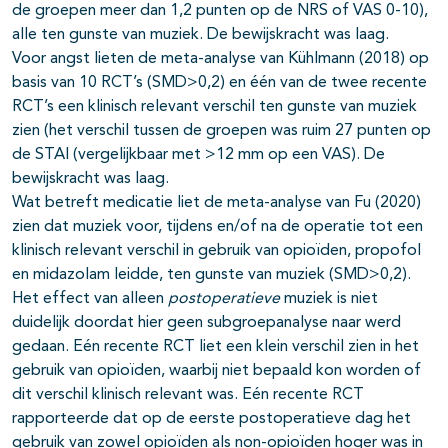
de groepen meer dan 1,2 punten op de NRS of VAS 0-10),
alle ten gunste van muziek. De bewijskracht was laag.
Voor angst lieten de meta-analyse van Kühlmann (2018) op
basis van 10 RCT’s (SMD>0,2) en één van de twee recente
RCT’s een klinisch relevant verschil ten gunste van muziek
zien (het verschil tussen de groepen was ruim 27 punten op
de STAI (vergelijkbaar met >12 mm op een VAS). De
bewijskracht was laag.
Wat betreft medicatie liet de meta-analyse van Fu (2020)
zien dat muziek voor, tijdens en/of na de operatie tot een
klinisch relevant verschil in gebruik van opioïden, propofol
en midazolam leidde, ten gunste van muziek (SMD>0,2).
Het effect van alleen
postoperatieve
muziek is niet
duidelijk doordat hier geen subgroepanalyse naar werd
gedaan. Eén recente RCT liet een klein verschil zien in het
gebruik van opioïden, waarbij niet bepaald kon worden of
dit verschil klinisch relevant was. Eén recente RCT
rapporteerde dat op de eerste postoperatieve dag het
gebruik van zowel opioïden als non-opioïden hoger was in