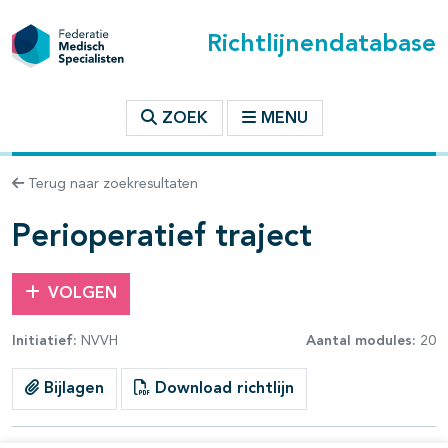
Richtlijnendatabase
t inhoudsopgave
ZOEK
MENU
n binnen deze richtlijn
Terug naar zoekresultaten
les openklappen
Perioperatief traject
VOLGEN
Initiatief:
NVVH
Aantal modules:
20
Bijlagen
Download richtlijn