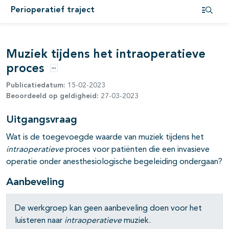
Perioperatief traject
Open i
Muziek tijdens het intraoperatieve
proces
Opties
Publicatiedatum:
15-02-2023
Beoordeeld op geldigheid:
27-03-2023
pagina's open- en dichtklappen
Uitgangsvraag
Wat is de toegevoegde waarde van muziek tijdens het
intraoperatieve
proces voor patiënten die een invasieve
operatie onder anesthesiologische begeleiding ondergaan?
Aanbeveling
De werkgroep kan geen aanbeveling doen voor het
pagina's open- en dichtklappen
luisteren naar
intraoperatieve
muziek.