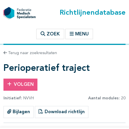
Richtlijnendatabase
t inhoudsopgave
ZOEK
MENU
n binnen deze richtlijn
Terug naar zoekresultaten
les openklappen
Perioperatief traject
VOLGEN
Initiatief:
NVVH
Aantal modules:
20
Bijlagen
Download richtlijn