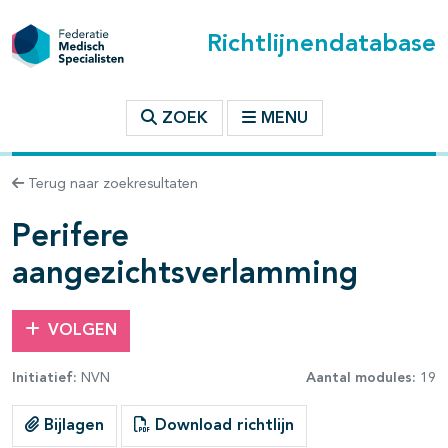
Richtlijnendatabase
t inhoudsopgave
ZOEK
MENU
n binnen deze richtlijn
Terug naar zoekresultaten
les openklappen
Perifere
aangezichtsverlamming
VOLGEN
Initiatief:
NVN
Aantal modules:
19
Bijlagen
Download richtlijn