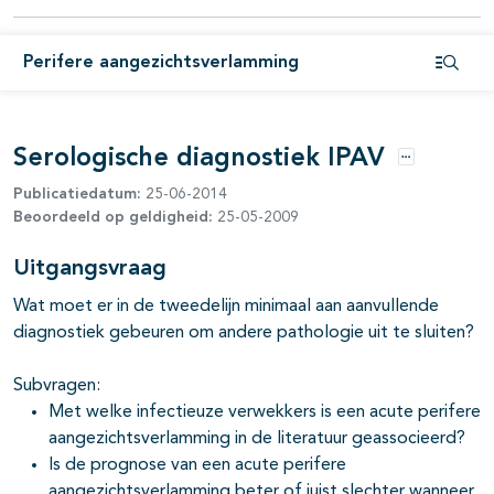
Perifere aangezichtsverlamming
Open i
pagina's open- en dichtklappen
Serologische diagnostiek IPAV
Opties
Publicatiedatum:
25-06-2014
Beoordeeld op geldigheid:
25-05-2009
Uitgangsvraag
Wat moet er in de tweedelijn minimaal aan aanvullende
diagnostiek gebeuren om andere pathologie uit te sluiten?
Subvragen:
Met welke infectieuze verwekkers is een acute perifere
aangezichtsverlamming in de literatuur geassocieerd?
Is de prognose van een acute perifere
aangezichtsverlamming beter of juist slechter wanneer