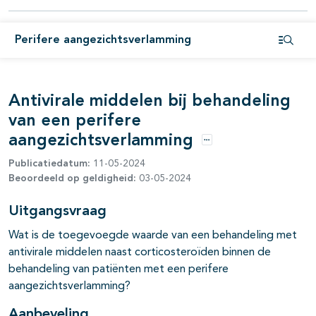
Perifere aangezichtsverlamming
Open i
pagina's open- en dichtklappen
Antivirale middelen bij behandeling
van een perifere
aangezichtsverlamming
Opties
Publicatiedatum:
11-05-2024
Beoordeeld op geldigheid:
03-05-2024
Uitgangsvraag
Wat is de toegevoegde waarde van een behandeling met
antivirale middelen naast corticosteroïden binnen de
behandeling van patiënten met een perifere
aangezichtsverlamming?
Aanbeveling