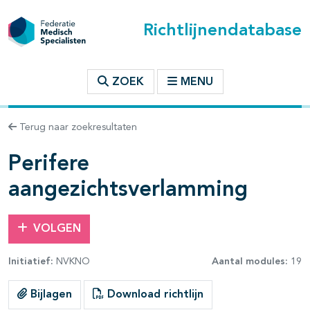
Richtlijnendatabase
t inhoudsopgave
ZOEK
MENU
n binnen deze richtlijn
Terug naar zoekresultaten
les openklappen
Perifere
aangezichtsverlamming
VOLGEN
Initiatief:
NVKNO
Aantal modules:
19
Bijlagen
Download richtlijn