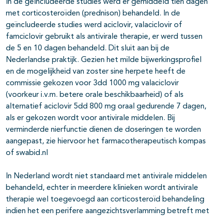
In de geïncludeerde studies werd er gemiddeld tien dagen
met corticosteroïden (prednison) behandeld. In de
geïncludeerde studies werd aciclovir, valaciclovir of
famciclovir gebruikt als antivirale therapie, er werd tussen
de 5 en 10 dagen behandeld. Dit sluit aan bij de
Nederlandse praktijk. Gezien het milde bijwerkingsprofiel
en de mogelijkheid van zoster sine herpete heeft de
commissie gekozen voor 3dd 1000 mg valaciclovir
(voorkeur i.v.m. betere orale beschikbaarheid) of als
alternatief aciclovir 5dd 800 mg oraal gedurende 7 dagen,
als er gekozen wordt voor antivirale middelen. Bij
verminderde nierfunctie dienen de doseringen te worden
aangepast, zie hiervoor het farmacotherapeutisch kompas
of swabid.nl
In Nederland wordt niet standaard met antivirale middelen
behandeld, echter in meerdere klinieken wordt antivirale
therapie wel toegevoegd aan corticosteroïd behandeling
indien het een perifere aangezichtsverlamming betreft met