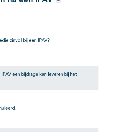
en na een IPAV
Opties
die zinvol bij een IPAV?
IPAV een bijdrage kan leveren bij het
muleerd.