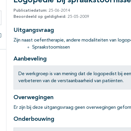
Logopedie bij spraakstoorniss
Publicatiedatum:
25-06-2014
Beoordeeld op geldigheid:
25-05-2009
eken binnen deze richtlijn
Uitgangsvraag
Zijn naast oefentherapie, andere modaliteiten van logope
Alles openklappen
Spraakstoornissen
Aanbeveling
De werkgroep is van mening dat de logopedist bij een 
verbeteren van de verstaanbaarheid van patiënten.
Overwegingen
Er zijn bij deze uitgangsvraag geen overwegingen gefor
Onderbouwing