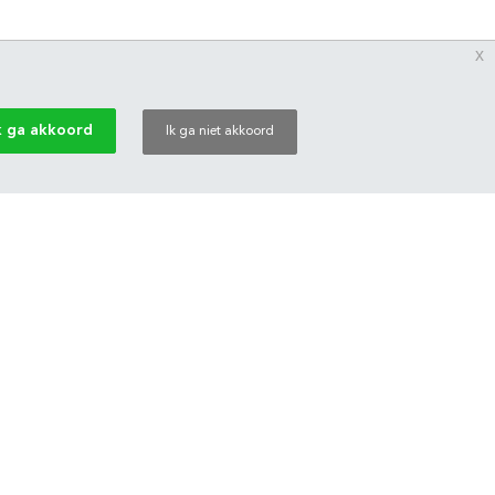
x
k ga akkoord
Ik ga niet akkoord