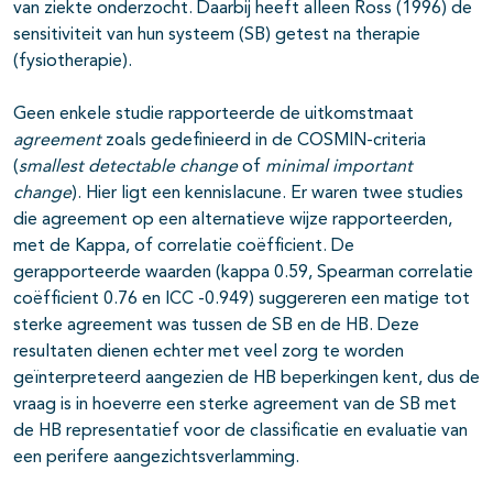
van ziekte onderzocht. Daarbij heeft alleen Ross (1996) de
sensitiviteit van hun systeem (SB) getest na therapie
(fysiotherapie).
Geen enkele studie rapporteerde de uitkomstmaat
agreement
zoals gedefinieerd in de COSMIN-criteria
(
smallest detectable change
of
minimal important
change
). Hier ligt een kennislacune. Er waren twee studies
die agreement op een alternatieve wijze rapporteerden,
met de Kappa, of correlatie coëfficient. De
gerapporteerde waarden (kappa 0.59, Spearman correlatie
coëfficient 0.76 en ICC -0.949) suggereren een matige tot
sterke agreement was tussen de SB en de HB. Deze
resultaten dienen echter met veel zorg te worden
geïnterpreteerd aangezien de HB beperkingen kent, dus de
vraag is in hoeverre een sterke agreement van de SB met
de HB representatief voor de classificatie en evaluatie van
een perifere aangezichtsverlamming.