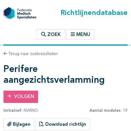
Richtlijnendatabase
t inhoudsopgave
ZOEK
MENU
n binnen deze richtlijn
Terug naar zoekresultaten
les openklappen
Perifere
aangezichtsverlamming
VOLGEN
Initiatief:
NVKNO
Aantal modules:
19
Bijlagen
Download richtlijn