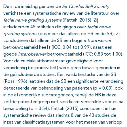
De in de inleiding genoemde
Sir Charles Bell Society
verrichtte een systematische review van de literatuur over
facial nerve grading systems
(Fattah, 2015). Zij
includeerden 45 artikelen die gingen over
facial nerve
grading systems
(dus meer dan alleen de HB en de SB). Zij
concluderen dat alleen de SB een hoge
intraobserver
betrouwbaarheid heeft (ICC: 0.84 tot 0.99), naast een
goede
interobserver
betrouwbaarheid (ICC: 0.83 tot 1.00).
Voor de cruciale uitkomstmaat gevoeligheid voor
verandering (responsiviteit) werd geen bewijs gevonden in
de geïncludeerde studies. Een validatiestudie van de SB
(Ross 1996) laat zien dat de SB een significante verandering
detecteerde van behandeling van patiënten (p = 0.00), ook
in de afzonderlijke subcategorieën, terwijl de HB in deze
zelfde patiëntengroep niet significant verschilde voor en na
behandeling (p = 0.54). Fattah (2015) concludeert in hun
systematische review dat slechts 8 van de 43 studies de
inzet van classificatiesystemen voor het meten van verloop