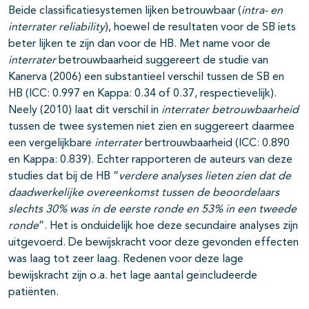
Beide classificatiesystemen lijken betrouwbaar (
intra- en
interrater reliability
), hoewel de resultaten voor de SB iets
beter lijken te zijn dan voor de HB. Met name voor de
interrater
betrouwbaarheid suggereert de studie van
Kanerva (2006) een substantieel verschil tussen de SB en
HB (ICC: 0.997 en Kappa: 0.34 of 0.37, respectievelijk).
Neely (2010) laat dit verschil in
interrater betrouwbaarheid
tussen de twee systemen niet zien en suggereert daarmee
een vergelijkbare
interrater
bertrouwbaarheid (ICC: 0.890
en Kappa: 0.839). Echter rapporteren de auteurs van deze
studies dat bij de HB “
verdere analyses lieten zien dat de
daadwerkelijke overeenkomst tussen de beoordelaars
slechts 30% was in de eerste ronde en 53% in een tweede
ronde
”. Het is onduidelijk hoe deze secundaire analyses zijn
uitgevoerd. De bewijskracht voor deze gevonden effecten
was laag tot zeer laag. Redenen voor deze lage
bewijskracht zijn o.a. het lage aantal geïncludeerde
patiënten.