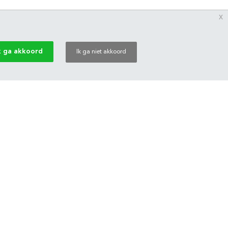
x
k ga akkoord
Ik ga niet akkoord