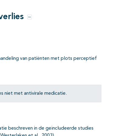
verlies
Opties
ehandeling van patiënten met plots perceptief
 niet met antivirale medicatie.
atie beschreven in de geïncludeerde studies
; Westerlaken et al., 2003).