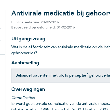
Antivirale medicatie bij gehoor
Publicatiedatum:
20-02-2016
Beoordeeld op geldigheid:
01-02-2016
Uitgangsvraag
eken binnen deze richtlijn
Wat is de effectiviteit van antivirale medicatie op de b
gehoorverlies?
Aanbeveling
Behandel patiënten met plots perceptief gehoorverlies
Overwegingen
Complicaties
Er werd geen enkele complicatie van de antivirale medic
(Stokroos et al., 1998; Tucci et al., 2002; Uri et al., 2003