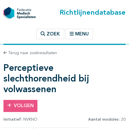
Richtlijnendatabase
t inhoudsopgave
ZOEK
MENU
n binnen deze richtlijn
Terug naar zoekresultaten
Perceptieve
slechthorendheid bij
volwassenen
VOLGEN
Initiatief:
NVKNO
Aantal modules:
20