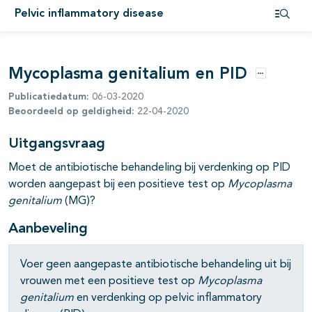
Pelvic inflammatory disease
pagina's open- en dichtklappen
Open i
Mycoplasma genitalium en PID
Opties
Publicatiedatum:
06-03-2020
Beoordeeld op geldigheid:
22-04-2020
Uitgangsvraag
Moet de antibiotische behandeling bij verdenking op PID
worden aangepast bij een positieve test op
Mycoplasma
genitalium
(MG)?
Aanbeveling
Voer geen aangepaste antibiotische behandeling uit bij
vrouwen met een positieve test op
Mycoplasma
genitalium
en verdenking op pelvic inflammatory