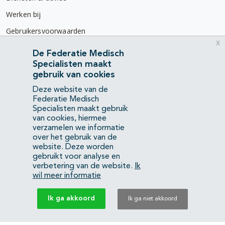
Werken bij
Gebruikersvoorwaarden
x
Privacyverklaring
De Federatie Medisch
Specialisten maakt
Contact
gebruik van cookies
Mercatorlaan 1200
Deze website van de
3528 BL Utrecht
Federatie Medisch
Specialisten maakt gebruik
van cookies, hiermee
(088) 505 34 34
verzamelen we informatie
info@richtlijnendatabase.nl
over het gebruik van de
website. Deze worden
gebruikt voor analyse en
YouTube
LinkedIn
verbetering van de website.
Ik
wil meer informatie
KvK Federatie Medisch Specialisten:
40483480
Ik ga akkoord
Ik ga niet akkoord
Privacyverklaring