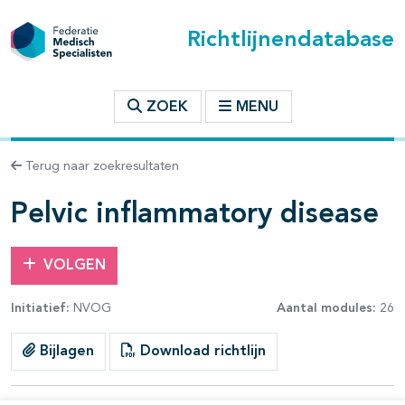
Richtlijnendatabase
t inhoudsopgave
ZOEK
MENU
n binnen deze richtlijn
Terug naar zoekresultaten
les openklappen
Pelvic inflammatory disease
VOLGEN
Initiatief:
NVOG
Aantal modules:
26
pagina's open- en dichtklappen
Bijlagen
Download richtlijn
pagina's open- en dichtklappen
pagina's open- en dichtklappen