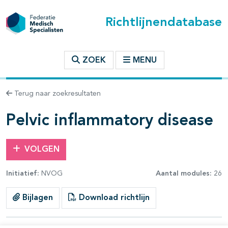
Richtlijnendatabase
t inhoudsopgave
ZOEK
MENU
n binnen deze richtlijn
Terug naar zoekresultaten
les openklappen
Pelvic inflammatory disease
VOLGEN
Initiatief:
NVOG
Aantal modules:
26
pagina's open- en dichtklappen
Bijlagen
Download richtlijn
pagina's open- en dichtklappen
pagina's open- en dichtklappen