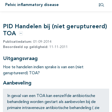
Pelvic inflammatory disease
pagina's open- en dichtklappen
Open i
PID Handelen bij (niet geruptureerd)
TOA
Opties
Publicatiedatum:
01-09-2014
Beoordeeld op geldigheid:
11-11-2011
Uitgangsvraag
Hoe te handelen indien sprake is van een (niet
geruptureerd) TOA?
Aanbeveling
In geval van een TOA kan eenzelfde antibiotische
behandeling worden gestart als aanbevolen bij de
primaire intraveneuze antibiotische behandeling ( zie