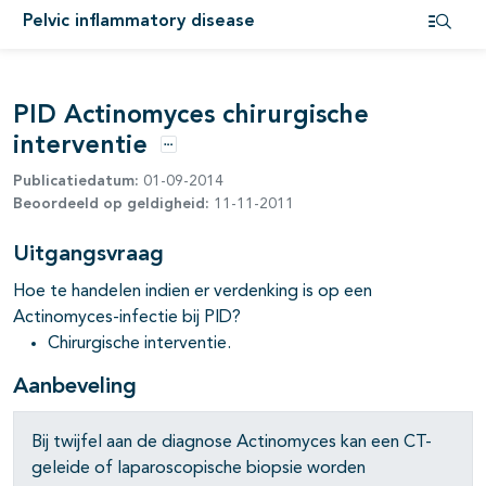
Pelvic inflammatory disease
pagina's open- en dichtklappen
Open i
PID Actinomyces chirurgische
interventie
Opties
Publicatiedatum:
01-09-2014
Beoordeeld op geldigheid:
11-11-2011
Uitgangsvraag
Hoe te handelen indien er verdenking is op een
Actinomyces-infectie bij PID?
Chirurgische interventie.
Aanbeveling
Bij twijfel aan de diagnose Actinomyces kan een CT-
geleide of laparoscopische biopsie worden