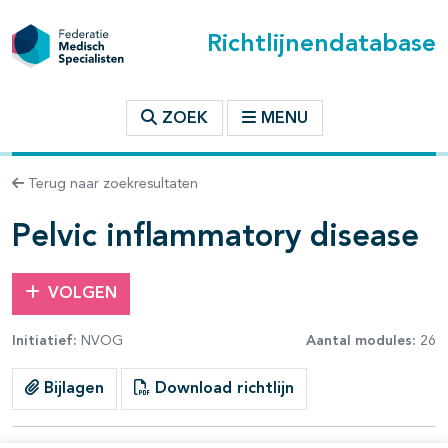
Richtlijnendatabase
t inhoudsopgave
ZOEK
MENU
n binnen deze richtlijn
Terug naar zoekresultaten
les openklappen
Pelvic inflammatory disease
VOLGEN
Initiatief:
NVOG
Aantal modules:
26
pagina's open- en dichtklappen
Bijlagen
Download richtlijn
pagina's open- en dichtklappen
pagina's open- en dichtklappen