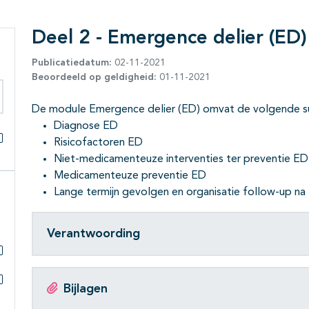
Deel 2 - Emergence delier (ED)
Publicatiedatum:
02-11-2021
Beoordeeld op geldigheid:
01-11-2021
De module Emergence delier (ED) omvat de volgende 
eken binnen deze richtlijn
Diagnose ED
Risicofactoren ED
Alles openklappen
Niet-medicamenteuze interventies ter preventie ED
Medicamenteuze preventie ED
Lange termijn gevolgen en organisatie follow-up na
Verantwoording
Subpagina's open- en dichtklappen
Bijlagen
Subpagina's open- en dichtklappen