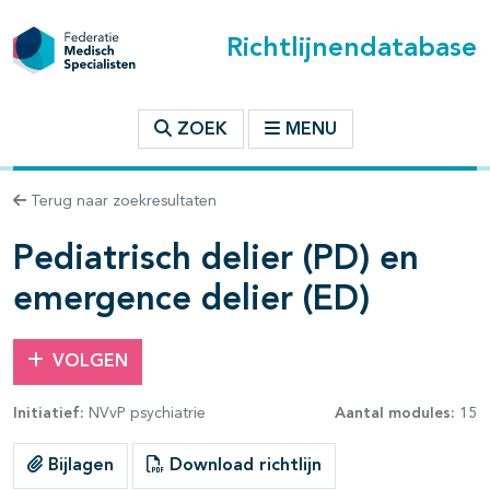
Richtlijnendatabase
t inhoudsopgave
ZOEK
MENU
n binnen deze richtlijn
Terug naar zoekresultaten
Pediatrisch delier (PD) en
les openklappen
emergence delier (ED)
VOLGEN
Initiatief:
NVvP psychiatrie
Aantal modules:
15
pagina's open- en dichtklappen
Bijlagen
Download richtlijn