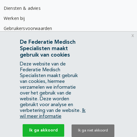
Diensten & advies
Werken bij
Gebruikersvoorwaarden
x
Privacyverklaring
De Federatie Medisch
Specialisten maakt
Contact
gebruik van cookies
Mercatorlaan 1200
Deze website van de
3528 BL Utrecht
Federatie Medisch
Specialisten maakt gebruik
van cookies, hiermee
(088) 505 34 34
verzamelen we informatie
info@richtlijnendatabase.nl
over het gebruik van de
website. Deze worden
gebruikt voor analyse en
YouTube
LinkedIn
verbetering van de website.
Ik
wil meer informatie
KvK Federatie Medisch Specialisten:
40483480
Ik ga akkoord
Ik ga niet akkoord
Privacyverklaring