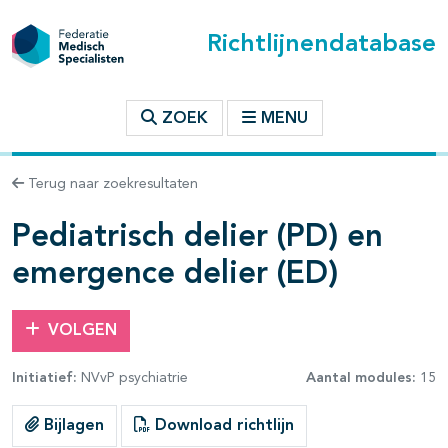
Richtlijnendatabase
t inhoudsopgave
ZOEK
MENU
n binnen deze richtlijn
Terug naar zoekresultaten
Pediatrisch delier (PD) en
les openklappen
emergence delier (ED)
VOLGEN
Initiatief:
NVvP psychiatrie
Aantal modules:
15
pagina's open- en dichtklappen
Bijlagen
Download richtlijn