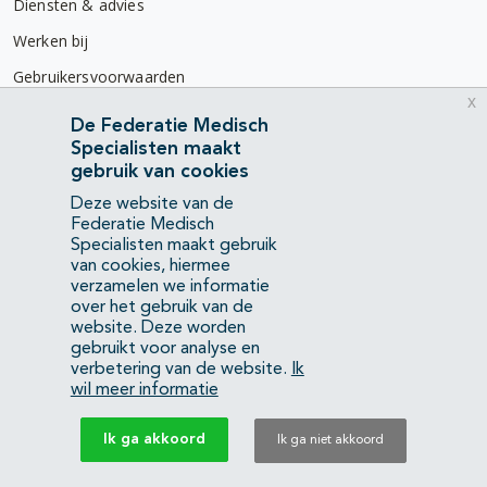
Diensten & advies
Werken bij
Gebruikersvoorwaarden
x
Privacyverklaring
De Federatie Medisch
Specialisten maakt
Contact
gebruik van cookies
Mercatorlaan 1200
Deze website van de
3528 BL Utrecht
Federatie Medisch
Specialisten maakt gebruik
van cookies, hiermee
(088) 505 34 34
verzamelen we informatie
info@richtlijnendatabase.nl
over het gebruik van de
website. Deze worden
gebruikt voor analyse en
YouTube
LinkedIn
verbetering van de website.
Ik
wil meer informatie
KvK Federatie Medisch Specialisten:
40483480
Ik ga akkoord
Ik ga niet akkoord
Privacyverklaring