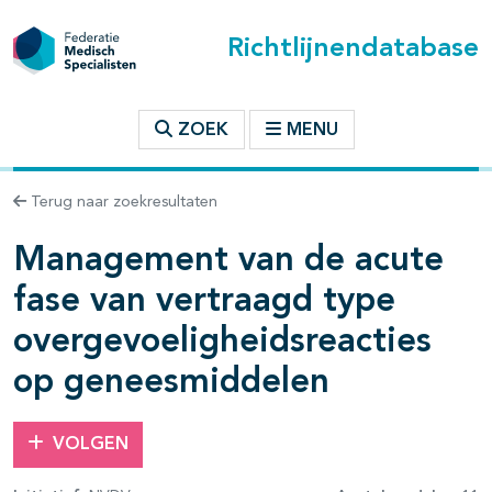
Richtlijnendatabase
t inhoudsopgave
ZOEK
MENU
Terug naar zoekresultaten
n binnen deze richtlijn
Management van de acute
les openklappen
fase van vertraagd type
overgevoeligheidsreacties
op geneesmiddelen
VOLGEN