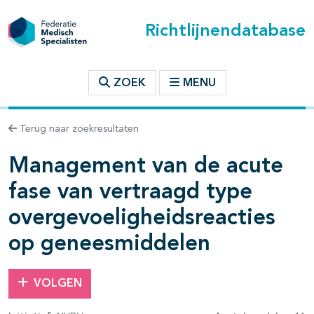
Richtlijnendatabase
t inhoudsopgave
ZOEK
MENU
Terug naar zoekresultaten
n binnen deze richtlijn
Management van de acute
les openklappen
fase van vertraagd type
overgevoeligheidsreacties
op geneesmiddelen
VOLGEN