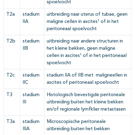
spoelvocht
T2a
stadium
uitbreiding naar uterus of tubae, geen
IIA
maligne cellen in ascites¹ of in het
peritoneaal spoelvocht
T2b
stadium
uitbreiding naar andere structuren in
IIB
het kleine bekken, geen maligne
cellen in ascites¹ of in het peritoneaal
spoelvocht
T2c
stadium
stadium IIA of IIB met maligneellen in
IIC
ascites of peritoneaal spoelvocht
T3
stadium
Histologisch bevestigde peritoneale
III
uitbreiding buiten het kleine bekken
en/of regionale lymfklier metastasen
T3a
stadium
Microscopische peritoneale
IIIA
uitbreiding buiten het bekken