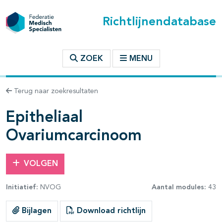
Richtlijnendatabase
t inhoudsopgave
ZOEK
MENU
n binnen deze richtlijn
Terug naar zoekresultaten
les openklappen
Epitheliaal
Ovariumcarcinoom
VOLGEN
pagina's open- en dichtklappen
Initiatief:
NVOG
Aantal modules:
43
Bijlagen
Download richtlijn