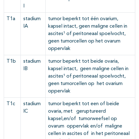
I
T1a
stadium
tumor beperkt tot één ovarium,
IA
kapsel intact, geen maligne cellen in
ascites¹ of peritoneaal spoelvocht,
geen tumorcellen op het ovarum
oppervlak
T1b
stadium
tumor beperkt tot beide ovaria,
IB
kapsel intact, geen maligne cellen in
ascites¹ of peritoneaal spoelvocht,
geen tumorcellen op het ovarium
oppervlak
T1c
stadium
tumor beperkt tot een of beide
IC
ovaria, met geruptureerd
kapsel,en/of tumorweefsel op
ovarum oppervlak en/of maligne
cellen in ascites of in het peritoneaal