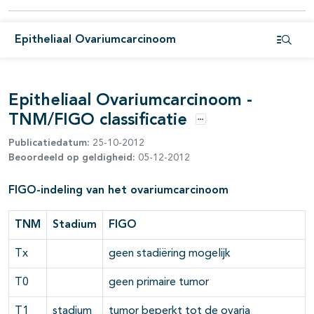
pagina's open- en dichtklappen
Epitheliaal Ovariumcarcinoom
pagina's open- en dichtklappen
Open i
pagina's open- en dichtklappen
Epitheliaal Ovariumcarcinoom -
pagina's open- en dichtklappen
TNM/FIGO classificatie
Opties
pagina's open- en dichtklappen
Publicatiedatum:
25-10-2012
Beoordeeld op geldigheid:
05-12-2012
pagina's open- en dichtklappen
FIGO-indeling van het ovariumcarcinoom
pagina's open- en dichtklappen
TNM
Stadium
FIGO
Tx
geen stadiëring mogelijk
T0
geen primaire tumor
T1
stadium
tumor beperkt tot de ovaria