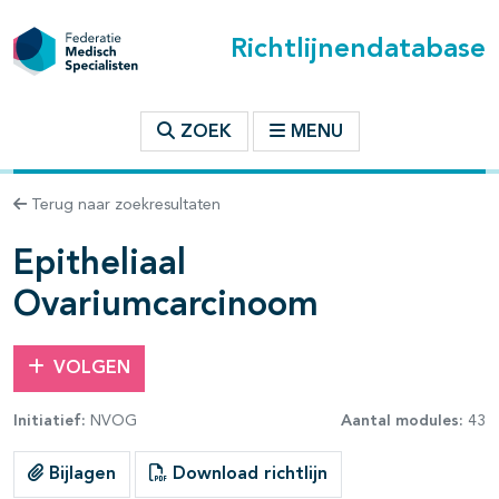
Richtlijnendatabase
t inhoudsopgave
ZOEK
MENU
n binnen deze richtlijn
Terug naar zoekresultaten
les openklappen
Epitheliaal
Ovariumcarcinoom
VOLGEN
pagina's open- en dichtklappen
Initiatief:
NVOG
Aantal modules:
43
Bijlagen
Download richtlijn