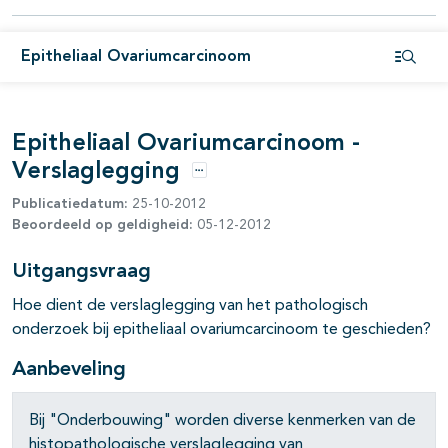
pagina's open- en dichtklappen
Epitheliaal Ovariumcarcinoom
pagina's open- en dichtklappen
Open i
Epitheliaal Ovariumcarcinoom -
Verslaglegging
Opties
Publicatiedatum:
25-10-2012
pagina's open- en dichtklappen
Beoordeeld op geldigheid:
05-12-2012
pagina's open- en dichtklappen
Uitgangsvraag
pagina's open- en dichtklappen
Hoe dient de verslaglegging van het pathologisch
onderzoek bij
epitheliaal ovariumcarcinoom te geschieden?
pagina's open- en dichtklappen
Aanbeveling
pagina's open- en dichtklappen
Bij "Onderbouwing" worden diverse kenmerken van de
histopathologische verslaglegging van