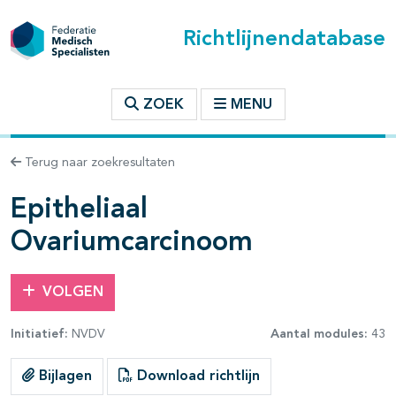
Richtlijnendatabase
t inhoudsopgave
ZOEK
MENU
n binnen deze richtlijn
Terug naar zoekresultaten
les openklappen
Epitheliaal
Ovariumcarcinoom
VOLGEN
pagina's open- en dichtklappen
Initiatief:
NVDV
Aantal modules:
43
Bijlagen
Download richtlijn