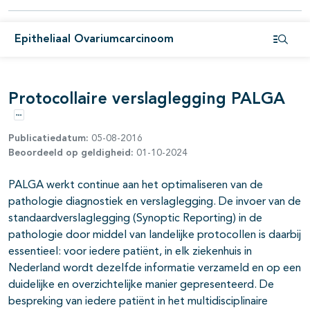
pagina's open- en dichtklappen
Epitheliaal Ovariumcarcinoom
pagina's open- en dichtklappen
Open i
Protocollaire verslaglegging PALGA
Opties
Publicatiedatum:
05-08-2016
pagina's open- en dichtklappen
Beoordeeld op geldigheid:
01-10-2024
pagina's open- en dichtklappen
PALGA werkt continue aan het optimaliseren van de
pathologie diagnostiek en verslaglegging. De invoer van de
pagina's open- en dichtklappen
standaardverslaglegging (Synoptic Reporting) in de
pathologie door middel van landelijke protocollen is daarbij
pagina's open- en dichtklappen
essentieel: voor iedere patiënt, in elk ziekenhuis in
pagina's open- en dichtklappen
Nederland wordt dezelfde informatie verzameld en op een
duidelijke en overzichtelijke manier gepresenteerd. De
bespreking van iedere patiënt in het multidisciplinaire