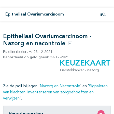
pagina's open- en dichtklappen
Epitheliaal Ovariumcarcinoom
pagina's open- en dichtklappen
Open i
pagina's open- en dichtklappen
Epitheliaal Ovariumcarcinoom -
pagina's open- en dichtklappen
Nazorg en nacontrole
Opties
pagina's open- en dichtklappen
Publicatiedatum:
23-12-2021
Beoordeeld op geldigheid:
23-12-2021
pagina's open- en dichtklappen
Eierstokkanker - nazorg
pagina's open- en dichtklappen
Zie de pdf bijlagen '
Nazorg en Nacontrole
' en '
Signaleren
van klachten, inventariseren van zorgbehoeften en
verwijzen
'.
Verantwoording