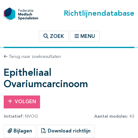
Richtlijnendatabase
t inhoudsopgave
ZOEK
MENU
n binnen deze richtlijn
Terug naar zoekresultaten
les openklappen
Epitheliaal
Ovariumcarcinoom
VOLGEN
pagina's open- en dichtklappen
Initiatief:
NVOG
Aantal modules:
43
Bijlagen
Download richtlijn