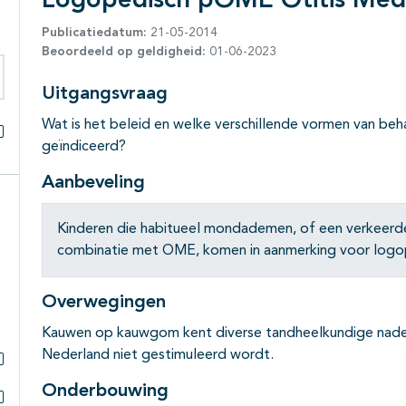
Logopedisch pOME Otitis Med
Publicatiedatum:
21-05-2014
Beoordeeld op geldigheid:
01-06-2023
Uitgangsvraag
eken binnen deze richtlijn
Wat is het beleid en welke verschillende vormen van beha
geïndiceerd?
Alles openklappen
Aanbeveling
Kinderen die habitueel mondademen, of een verkeerde s
combinatie met OME, komen in aanmerking voor logo
Overwegingen
Kauwen op kauwgom kent diverse tandheelkundige nadel
Nederland niet gestimuleerd wordt.
Subpagina's open- en dichtklappen
Onderbouwing