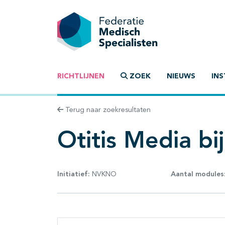
RICHTLIJNEN
ZOEK
NIEUWS
INS
Terug naar zoekresultaten
Otitis Media bi
Initiatief:
NVKNO
Aantal modules